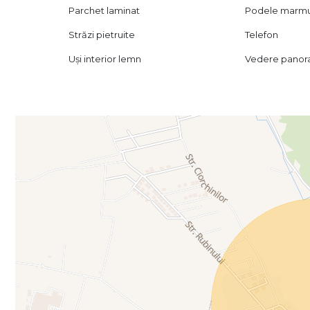
Consilierul nostru imobiliar Alin Scripniciuc vă stă la disp
Parchet laminat
Podele marm
Străzi pietruite
Telefon
Uși interior lemn
Vedere panor