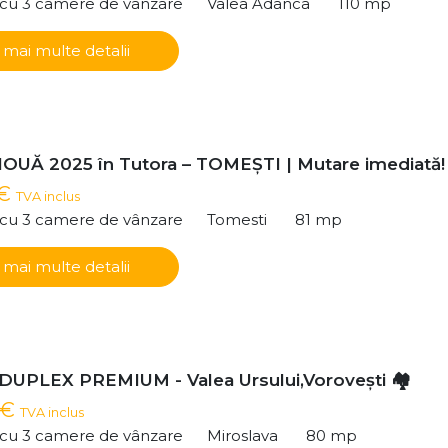
ă cu 3 camere de vânzare
Valea Adanca
110 mp
 mai multe detalii
NOUĂ 2025 în Tutora – TOMEȘTI | Mutare imediată!
 €
TVA inclus
ă cu 3 camere de vânzare
Tomesti
81 mp
 mai multe detalii
 DUPLEX PREMIUM - Valea Ursului,Voroveşti 🏘️
 €
TVA inclus
ă cu 3 camere de vânzare
Miroslava
80 mp