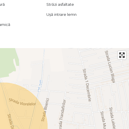
oziție cu seriozitate și promptitudine.
ură
Străzi asfaltate
Ușă intrare lemn
amică