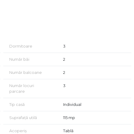
Dormitoare
3
Număr băi
2
Număr balcoane
2
Număr locuri
3
parcare
Tip casă
Individual
Suprafață utilă
115 mp
Acoperiș
Tablă