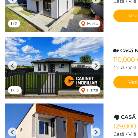
Casă / Vil
Previous
Next
Vezi
1
/
5
Harta
🏡 Casă 
110,000
Casă / Vil
Previous
Next
Vezi
1
/
13
Harta
🏘️ CASĂ
129,000
Casă / Vil
Previous
Next