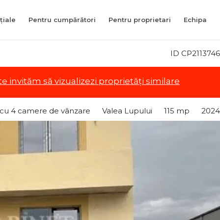
țiale
Pentru cumpărători
Pentru proprietari
Echipa
ID CP2113746
te invităm să vizualizezi proprietăți similare
ă cu 4 camere de vânzare
Valea Lupului
115 mp
2024