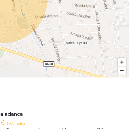
ea adanca
0 €
TVA inclus