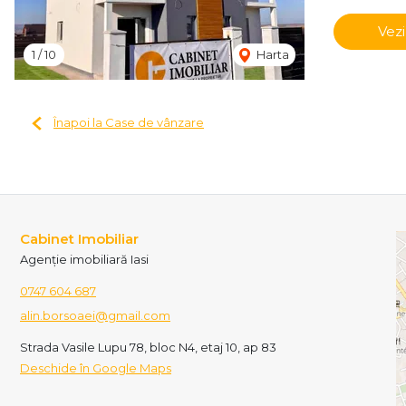
Vezi
1
/
10
Harta
Înapoi la Case de vânzare
Cabinet Imobiliar
Agenție imobiliară Iasi
0747 604 687
alin.borsoaei@gmail.com
Strada Vasile Lupu 78, bloc N4, etaj 10, ap 83
Deschide în Google Maps