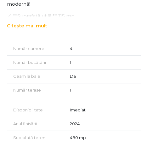
modernă!
📐 **Suprafață utilă:** 115 mp
🌳 **Teren:** 480 mp
Citește mai mult
💶 **Preț:** 199.000 € (negociabil)
---
Număr camere
4
🔹 **Compartimentare funcțională:**
Număr bucătării
1
**Parter:**
Geam la baie
Da
* Living spațios
* Bucătărie separată
Număr terase
1
* Baie
**Etaj:**
Disponibilitate
Imediat
* 3 dormitoare luminoase
* Dressing
Anul finisării
2024
* Baie modernă
Suprafață teren
480 mp