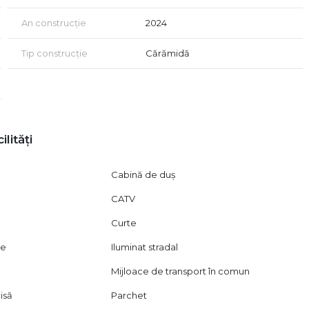
An construcție
2024
Tip construcție
Cărămidă
ompă proprie – sistem Rehau
e
ilități
Cabină de duș
CATV
Curte
rul** și alte instituții
ie
Iluminat stradal
nă la semnarea contractului
neriate directe cu principalele bănci din Iași
Mijloace de transport în comun
i să ne contactați!**
isă
Parchet