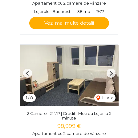
Apartament cu 2 camere de vânzare
Lujerului, Bucuresti
38 mp
1977
Vezi mai multe detalii
Previous
Next
1
/
8
Harta
2 Camere - 51MP | Credit | Metrou Lujer la 5
minute
98,999 €
Apartament cu 2 camere de vânzare