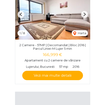
Previous
Next
1
/
8
Harta
2 Camere - 57MP | Decomandat | Bloc 2016 |
Parcul Liniei-M Lujer 5 min
166,999 €
Apartament cu 2 camere de vânzare
Lujerului, Bucuresti
57 mp
2016
Vezi mai multe detalii