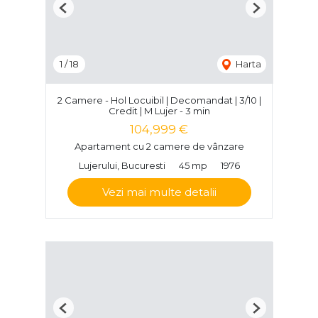
Previous
Next
1
/
18
Harta
2 Camere - Hol Locuibil | Decomandat | 3/10 |
Credit | M Lujer - 3 min
104,999 €
Apartament cu 2 camere de vânzare
Lujerului, Bucuresti
45 mp
1976
Vezi mai multe detalii
Previous
Next