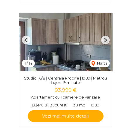
Previous
Next
1
/
14
Harta
Studio | 6/8 | Centrala Proprie | 1989 | Metrou
Lujer - 9 minute
93,999 €
Apartament cu 1 camere de vânzare
Lujerului, Bucuresti
38 mp
1989
Vezi mai multe detalii