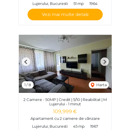
Lujerului, Bucuresti
51 mp
1964
Vezi mai multe detalii
Previous
Next
1
/
8
Harta
2 Camere - 50MP | Credit | 5/10 | Reabilitat | M
Lujerului - 1 minut
109,999 €
Apartament cu 2 camere de vânzare
Lujerului, Bucuresti
45 mp
1967