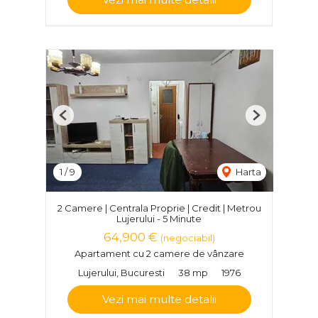
Previous
Next
1
/
9
Harta
2 Camere | Centrala Proprie | Credit | Metrou
Lujerului - 5 Minute
64,900 €
(negociabil)
Apartament cu 2 camere de vânzare
Lujerului, Bucuresti
38 mp
1976
Vezi mai multe detalii