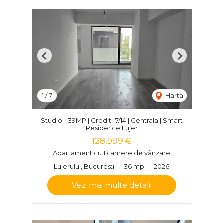
Previous
Next
1
/
7
Harta
Studio - 39MP | Credit | 7/14 | Centrala | Smart
Residence Lujer
128,999 €
Apartament cu 1 camere de vânzare
Lujerului, Bucuresti
36 mp
2026
Vezi mai multe detalii