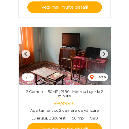
Vezi mai multe detalii
Previous
Next
1
/
13
Harta
2 Camere - 50MP | 1980 | Metrou Lujer la 2
minute
99,999 €
Apartament cu 2 camere de vânzare
Lujerului, Bucuresti
50 mp
1980
Vezi mai multe detalii