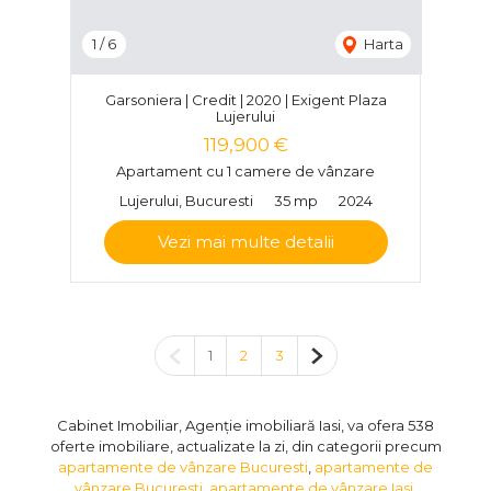
1
/
6
Harta
Garsoniera | Credit | 2020 | Exigent Plaza
Lujerului
119,900 €
Apartament cu 1 camere de vânzare
Lujerului, Bucuresti
35 mp
2024
Vezi mai multe detalii
Pagina anterioară
Pagina următoare
1
2
3
Cabinet Imobiliar, Agenție imobiliară Iasi, va ofera 538
oferte imobiliare, actualizate la zi, din categorii precum
apartamente de vânzare Bucuresti
,
apartamente de
vânzare Bucuresti
,
apartamente de vânzare Iasi
,