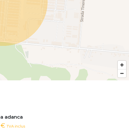
ea adanca
0 €
TVA inclus