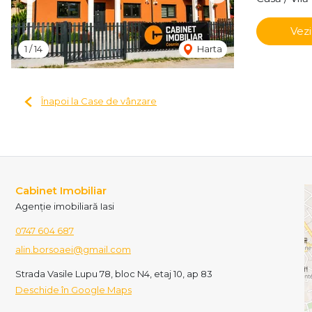
Vezi
1
/
14
Harta
Înapoi la Case de vânzare
Cabinet Imobiliar
Agenție imobiliară Iasi
0747 604 687
alin.borsoaei@gmail.com
Strada Vasile Lupu 78, bloc N4, etaj 10, ap 83
Deschide în Google Maps