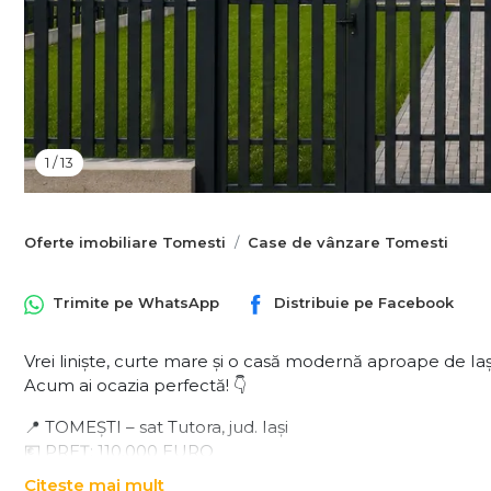
1
/
13
Oferte imobiliare Tomesti
Case de vânzare Tomesti
Trimite pe
WhatsApp
Distribuie pe
Facebook
Vrei liniște, curte mare și o casă modernă aproape de Iaș
Acum ai ocazia perfectă! 👇
📍 TOMEȘTI – sat Tutora, jud. Iași
💶 PREȚ: 110.000 EURO
Citește mai mult