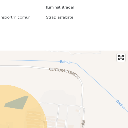
Iluminat stradal
ransport în comun
Străzi asfaltate
ă se bucure de curte proprie, liniște și confort modern!