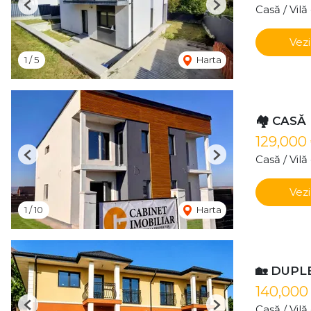
Casă / Vil
Previous
Next
Vezi
1
/
5
Harta
🏘️ CASĂ
129,000
Casă / Vil
Previous
Next
Vezi
1
/
10
Harta
🏡 DUPL
140,000
Casă / Vil
Previous
Next