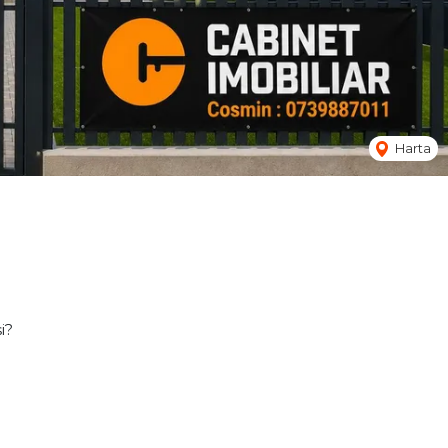
Harta
i?