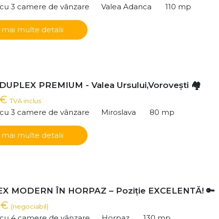
ă cu 3 camere de vânzare
Valea Adanca
110 mp
 mai multe detalii
 DUPLEX PREMIUM - Valea Ursului,Voroveşti 🏘️
 €
TVA inclus
ă cu 3 camere de vânzare
Miroslava
80 mp
 mai multe detalii
EX MODERN ÎN HORPAZ – Poziție EXCELENTĂ! 🔑
 €
(negociabil)
ă cu 4 camere de vânzare
Horpaz
130 mp