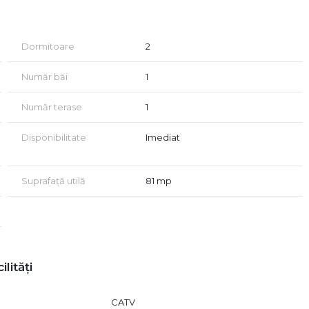
Dormitoare
2
Număr băi
1
Număr terase
1
Disponibilitate
Imediat
Suprafață utilă
81 mp
ilități
CATV