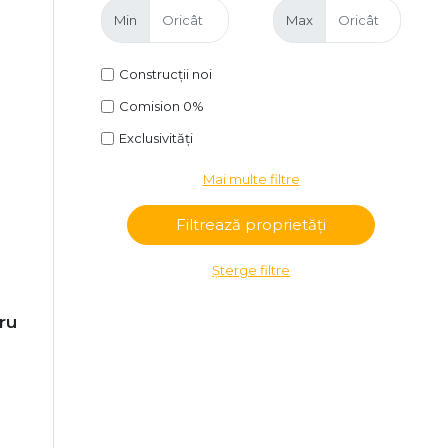
Min
Max
Construcții noi
Comision 0%
Exclusivități
Mai multe filtre
Șterge filtre
tru