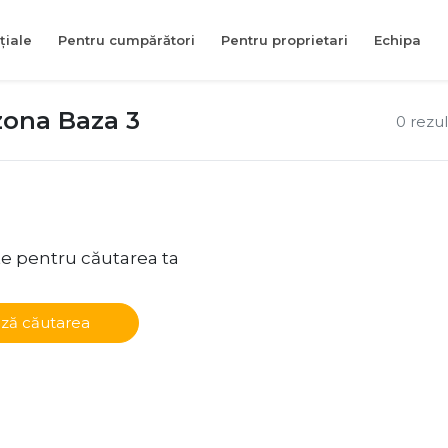
țiale
Pentru cumpărători
Pentru proprietari
Echipa
 zona Baza 3
0 rezu
te pentru căutarea ta
ză căutarea