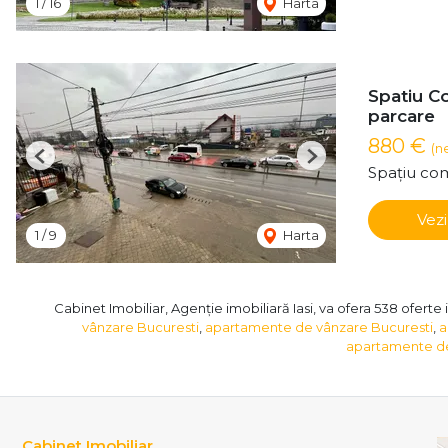
1
/
16
Harta
Spatiu C
parcare
880 €
(n
Previous
Next
Spațiu com
Vezi
1
/
9
Harta
Cabinet Imobiliar, Agenție imobiliară Iasi, va ofera 538 oferte 
vânzare Bucuresti
,
apartamente de vânzare Bucuresti
,
a
apartamente de
Cabinet Imobiliar