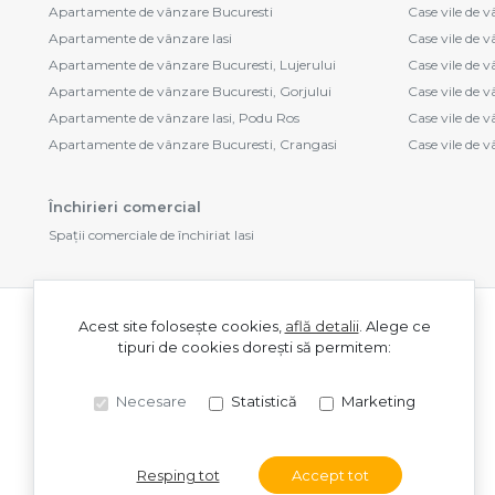
Apartamente de vânzare Bucuresti
Case vile de v
Apartamente de vânzare Iasi
Case vile de 
Apartamente de vânzare Bucuresti, Lujerului
Case vile de 
Apartamente de vânzare Bucuresti, Gorjului
Case vile de 
Apartamente de vânzare Iasi, Podu Ros
Case vile de 
Apartamente de vânzare Bucuresti, Crangasi
Case vile de v
Închirieri comercial
Spații comerciale de închiriat Iasi
Acest site folosește cookies,
află detalii
.
Alege ce
tipuri de cookies dorești să permitem:
Necesare
Statistică
Marketing
Resping tot
Accept tot