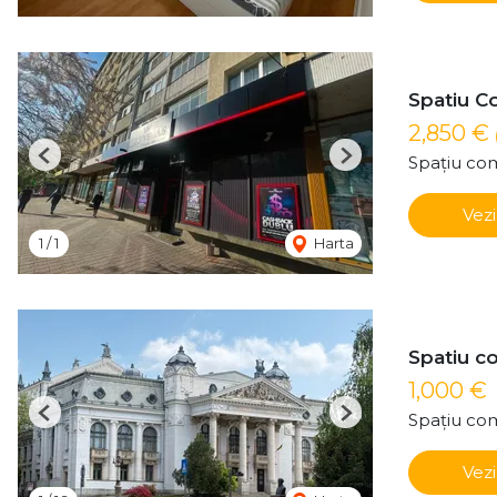
Spatiu Co
2,850 €
Spațiu com
Previous
Next
Vezi
1
/
1
Harta
Spatiu co
1,000 €
Spațiu com
Previous
Next
Vezi