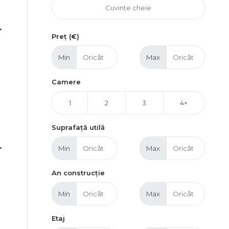
.
Preț (€)
Min
Max
Camere
1
2
3
4+
Suprafață utilă
.
Min
Max
An construcție
Min
Max
Etaj