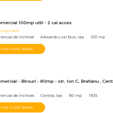
mercial 100mp utili - 2 cai acces
(negociabil)
ercial de închiriat
Alexandru cel Bun, Iasi
100 mp
 mai multe detalii
mercial - Birouri - 80mp - str. Ion C. Bratianu , Cen
ercial de închiriat
Central, Iasi
80 mp
1935
 mai multe detalii