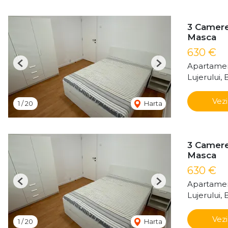
3 Camere 
Masca
630 €
Apartamen
Previous
Next
Lujerului, 
Vezi
1
/
20
Harta
3 Camere 
Masca
630 €
Apartamen
Previous
Next
Lujerului, 
Vezi
1
/
20
Harta