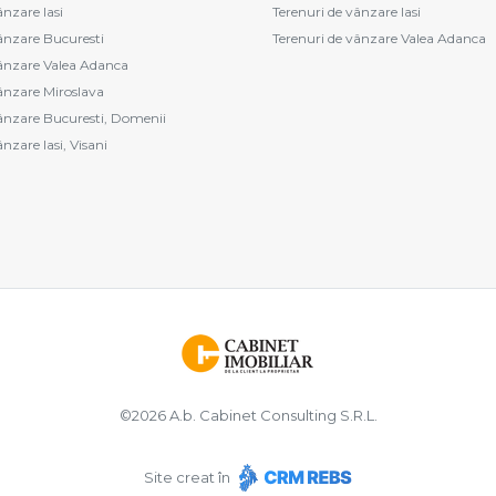
ânzare Iasi
Terenuri de vânzare Iasi
vânzare Bucuresti
Terenuri de vânzare Valea Adanca
vânzare Valea Adanca
vânzare Miroslava
vânzare Bucuresti, Domenii
ânzare Iasi, Visani
©
2026
A.b. Cabinet Consulting S.R.L.
Site creat în