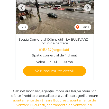
Previous
Next
1
/
9
Harta
Spatiu Comercial 100mp utili - LA BULEVARD -
locuri de parcare
880 €
(negociabil)
Spațiu comercial de închiriat
Valea Lupului
100 mp
Vezi mai multe detalii
Cabinet Imobiliar, Agenție imobiliară Iasi, va ofera 533
oferte imobiliare, actualizate la zi, din categorii precum
apartamente de vânzare Bucuresti
,
apartamente de
vânzare Bucuresti
,
apartamente de vânzare Iasi
,