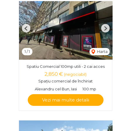
Previous
Next
1
/
1
Harta
Spatiu Comercial 100mp utili - 2 cai acces
2,850 €
(negociabil)
Spațiu comercial de închiriat
Alexandru cel Bun, Iasi
100 mp
Vezi mai multe detalii