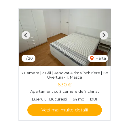
Previous
Next
1
/
20
Harta
3 Camere | 2 Băi | Renovat-Prima Închiriere | Bd
Uverturii - T. Masca
630 €
Apartament cu 3 camere de închiriat
Lujerului, Bucuresti
64 mp
1981
Vezi mai multe detalii