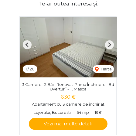
Te-ar putea interesa și:
Previous
Next
1
/
20
Harta
3 Camere | 2 Băi | Renovat-Prima Închiriere | Bd
Uverturii - T. Masca
630 €
Apartament cu 3 camere de închiriat
Lujerului, Bucuresti
64 mp
1981
Vezi mai multe detalii