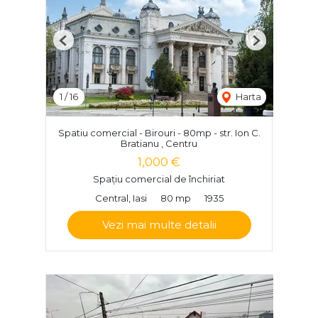
Previous
Next
1
/
16
Harta
Spatiu comercial - Birouri - 80mp - str. Ion C.
Bratianu , Centru
1,000 €
Spațiu comercial de închiriat
Central, Iasi
80 mp
1935
Vezi mai multe detalii