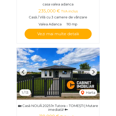
casa valea adanca
235,000 €
TVA inclus
Casă / Vilă cu 3 camere de vânzare
Valea Adanca
110 mp
Vezi mai multe detalii
Previous
Next
1
/
13
Harta
🏡 Casă NOUĂ 2025 în Tutora – TOMEȘTI | Mutare
imediată! 🔑