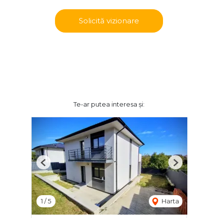
Solicită vizionare
Te-ar putea interesa și:
Previous
Next
1
/
5
Harta