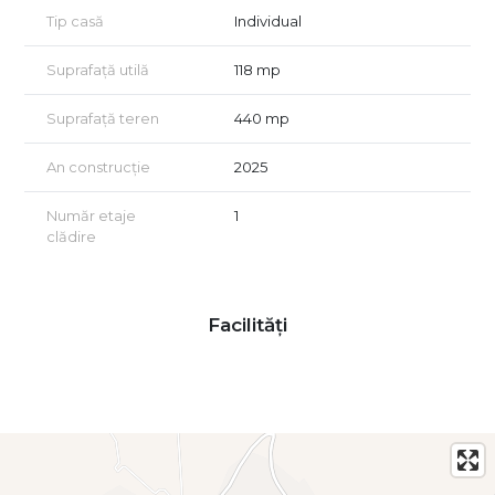
exterior)
Tip casă
Individual
Glafuri din granit – interior și exterior
Suprafață utilă
118 mp
Încălzire în pardoseală la parter și calorifere la etaj
Suprafață teren
440 mp
Canalizare racordată
An construcție
2025
Toate utilitățile disponibile (gaz, apă, curent, canalizare)
Casă intabulată
Număr etaje
1
clădire
🏠 Compartimentare:
Parter:
Facilități
Living spațios
Bucătărie separată cu ieșire pe terasă
Hol
Baie
Etaj: