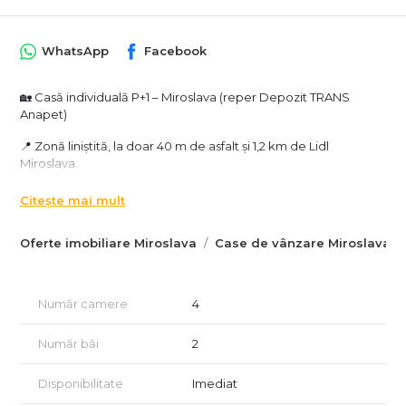
WhatsApp
Facebook
🏡 Casă individuală P+1 – Miroslava (reper Depozit TRANS
Anapet)
📍 Zonă liniștită, la doar 40 m de asfalt și 1,2 km de Lidl
Miroslava
Cabinet Imobiliar vă propune spre vânzare o casă individuală
Citește mai mult
modernă, bine compartimentată și amplasată într-o zonă de
case noi, liniștită și cu acces rapid către oraș și principalele
Oferte imobiliare Miroslava
Case de vânzare Miroslava
puncte de interes din Miroslava.
📐 Detalii generale:
Număr camere
4
Suprafață utilă: 118 mp
Suprafață teren: 440 mp
Număr băi
2
Regim înălțime: P + 1
Disponibilitate
Imediat
Construcție din cărămidă Brikstone GV (25 cm interior &