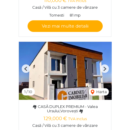
110,000 €
TVA inclus
Casă / Vilă cu 3 camere de vânzare
Tomesti
81 mp
Vezi mai multe detalii
Previous
Next
1
/
10
Harta
🏘️ CASĂ DUPLEX PREMIUM - Valea
Ursului,Voroveşti 🏘️
129,000 €
TVA inclus
Casă / Vilă cu 3 camere de vânzare