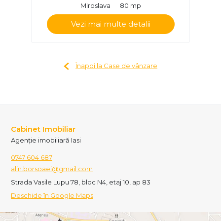
Miroslava
80 mp
Vezi mai multe detalii
Înapoi la Case de vânzare
Cabinet Imobiliar
Agenție imobiliară Iasi
0747 604 687
alin.borsoaei@gmail.com
Strada Vasile Lupu 78, bloc N4, etaj 10, ap 83
Deschide în Google Maps