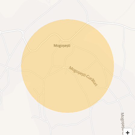
3 dormitoare
2 balcoane
Hol
Baie
Spațiu pentru depozitare
📍 Avantaje și localizare:
Doar 40 m până la asfalt
Zonă de case liniștită și curată
Foarte aproape de mijloace de transport
1,2 km până la Lidl Miroslava
Acces rapid către Family Market, școli și grădinițe
✨ O locuință ideală pentru o familie care caută confort, spațiu
și liniște, fără a renunța la proximitatea față de oraș.