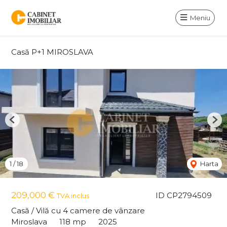
Meniu
Casă P+1 MIROSLAVA
Previous
Nex
1
/
18
Harta
209,000 €
ID CP2794509
TVA inclus
Casă / Vilă cu 4 camere de vânzare
Miroslava
118 mp
2025