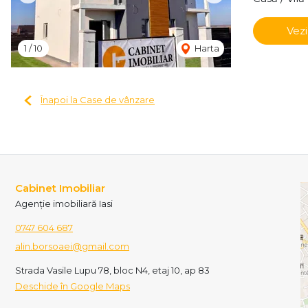
Vezi
1
/
10
Harta
Înapoi la Case de vânzare
Cabinet Imobiliar
Agenție imobiliară Iasi
0747 604 687
alin.borsoaei@gmail.com
Strada Vasile Lupu 78, bloc N4, etaj 10, ap 83
Deschide în Google Maps