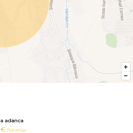
ea adanca
0 €
TVA inclus