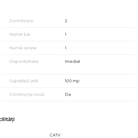
re, baie, terasă spațioasă
ort maxim
Dormitoare
2
onstrucției și amplasarea într-o zonă liniștită, cu acces facil
Număr băi
1
ul de 140.000 Euro (TVA inclus). Posibilitate achiziție in
Număr terase
1
cadru natural și elegant!
Disponibilitate
Imediat
Suprafață utilă
100 mp
Construcție nouă
Da
ilități
CATV