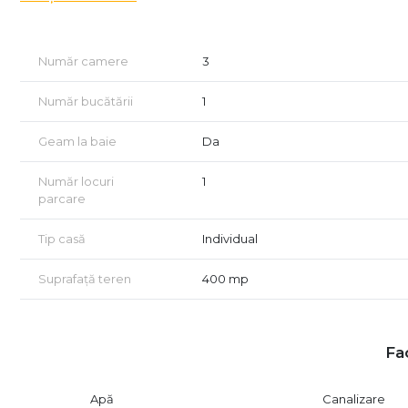
Compartimentare: living generos open-space, 2 dormitoa
Finisaje premium și încălzire în pardoseală pentru conf
Racordată la toate utilitățile, inclusiv canalizare
Număr camere
3
Proprietatea se remarcă prin atenția la detalii, calitatea c
către oraș.
Număr bucătării
1
Achiziționează una dintre ultimele case disponibile la preț
RATE LA DEZVOLTATOR !
Geam la baie
Da
📞 Contact: 0739 887 011
🏡 Nu rata ocazia de a te muta într-o casă de vis, într-un 
Număr locuri
1
parcare
Tip casă
Individual
Suprafață teren
400 mp
Fac
Apă
Canalizare