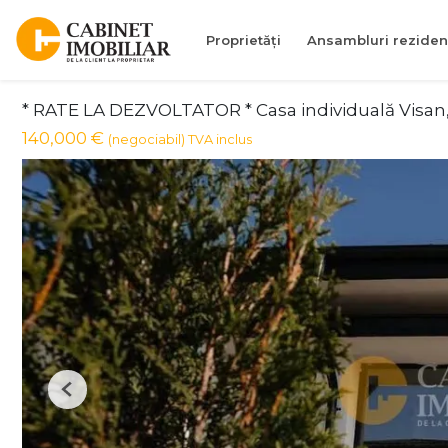
Proprietăți
Ansambluri reziden
* RATE LA DEZVOLTATOR * Casa individuală Visa
140,000 €
(negociabil) TVA inclus
Previous