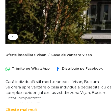
1
/
11
Oferte imobiliare Visan
Case de vânzare Visan
Trimite pe
WhatsApp
Distribuie pe
Facebook
Casă individuală stil mediteranean – Visan, Bucium
Se oferă spre vânzare o casă individuală deosebită, cu d
complex rezidențial exclusivist din zona Vișan, Bucium.
Detalii proprietate:
Suprafață utilă: 120 mp
Teren: 450 mp
Citește mai mult