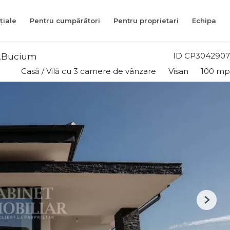
țiale
Pentru cumpărători
Pentru proprietari
Echipa
ID CP3042907
n,Bucium
Casă / Vilă cu 3 camere de vânzare
Visan
100 mp
Next