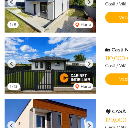
Casă / Vil
Previous
Next
Vezi
1
/
5
Harta
🏡 Casă 
110,000
Casă / Vil
Previous
Next
Vezi
1
/
13
Harta
🏘️ CASĂ
129,000
Casă / Vil
Previous
Next