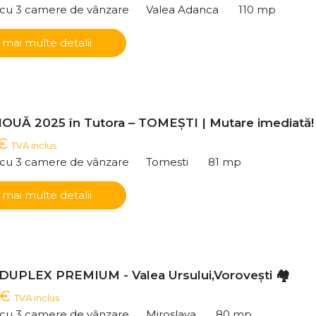
ă cu 3 camere de vânzare
Valea Adanca
110 mp
 mai multe detalii
NOUĂ 2025 în Tutora – TOMEȘTI | Mutare imediată!
 €
TVA inclus
ă cu 3 camere de vânzare
Tomesti
81 mp
 mai multe detalii
 DUPLEX PREMIUM - Valea Ursului,Voroveşti 🏘️
 €
TVA inclus
ă cu 3 camere de vânzare
Miroslava
80 mp