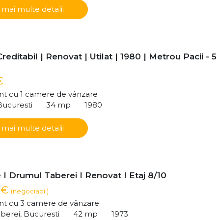
 mai multe detalii
Creditabil | Renovat | Utilat | 1980 | Metrou Pacii - 5
€
t cu 1 camere de vânzare
Bucuresti
34 mp
1980
 mai multe detalii
 I Drumul Taberei I Renovat I Etaj 8/10
 €
(negociabil)
t cu 3 camere de vânzare
berei, Bucuresti
42 mp
1973