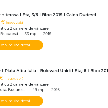
+ terasa I Etaj 3/6 I Bloc 2015 I Calea Dudesti
0 €
(negociabil)
t cu 2 camere de vânzare
, Bucuresti
53 mp
2015
 mai multe detalii
I Piata Alba Iulia - Bulevard Unirii I Etaj 6 I Bloc 20
 €
(negociabil)
t cu 2 camere de vânzare
ulia, Bucuresti
49 mp
2016
 mai multe detalii