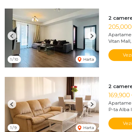
2 camere 
205,00
Apartamen
Previous
Next
Vitan Mall
Vezi
1
/
10
Harta
2 camere 
169,900
Apartamen
Previous
Next
P-ta Alba I
Vezi
1
/
9
Harta