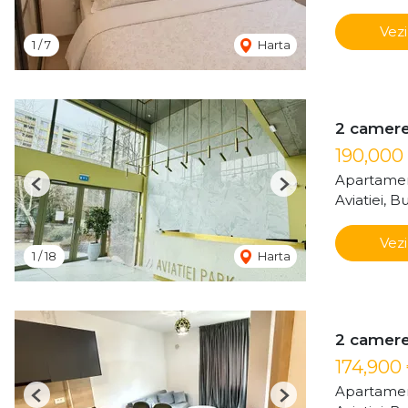
Vezi
1
/
7
Harta
2 camere 
190,000
Apartamen
Previous
Next
Aviatiei, B
Vezi
1
/
18
Harta
2 camere 
174,900
Apartamen
Previous
Next