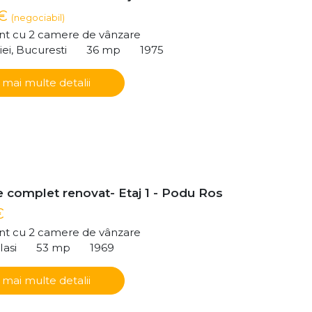
 €
(negociabil)
t cu 2 camere de vânzare
iei, Bucuresti
36 mp
1975
 mai multe detalii
 complet renovat- Etaj 1 - Podu Ros
€
t cu 2 camere de vânzare
Iasi
53 mp
1969
 mai multe detalii