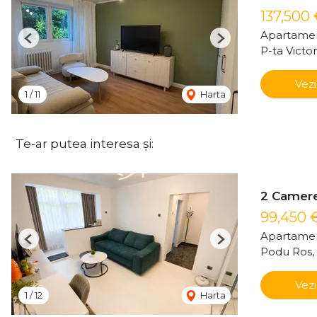
137,500
Apartamen
Previous
Next
P-ta Victor
Vezi
1
/
11
Harta
Te-ar putea interesa și:
2 Camere
99,450 
Apartamen
Previous
Next
Podu Ros, 
Vezi
1
/
12
Harta