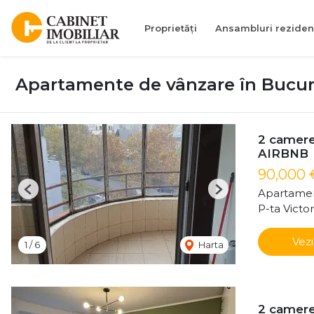
Proprietăți
Ansambluri reziden
Apartamente de vânzare în Bucures
2 camere
AIRBNB
90,000 
Apartamen
Previous
Next
P-ta Victor
Vezi
1
/
6
Harta
2 camere 