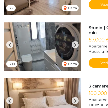
Vezi
1
/
7
Harta
Studio | 
min
87,000 
Apartamen
Previous
Next
Apusului, 
Vezi
1
/
18
Harta
3 camere
100,000
Apartamen
Previous
Next
Drumul Ta