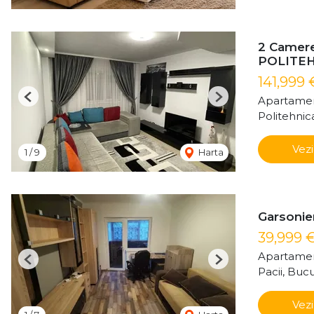
2 Camere
POLITE
141,999 
Apartamen
Previous
Next
Politehnic
Vezi
1
/
9
Harta
Garsonier
39,999 
Apartamen
Previous
Next
Pacii, Bucu
Vezi