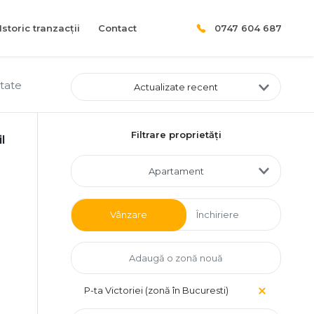
Istoric tranzacții
Contact
0747 604 687
ltate
Actualizate recent
Filtrare proprietăți
l
Apartament
Vânzare
Închiriere
P-ta Victoriei (zonă în Bucuresti)