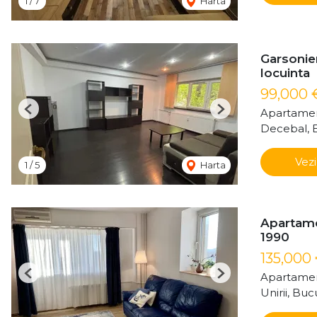
1
/
7
Harta
Garsonier
locuinta
99,000
Apartamen
Previous
Next
Decebal, 
Vezi
1
/
5
Harta
Apartamen
1990
135,000
Apartamen
Previous
Next
Unirii, Buc