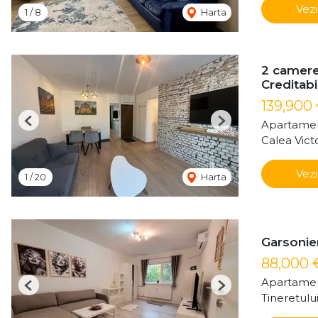
Vezi
1
/
8
Harta
2 camere 
Creditabi
139,900
Apartamen
Previous
Next
Calea Victo
Vezi
1
/
20
Harta
Garsonie
88,000 
Apartamen
Previous
Next
Tineretulu