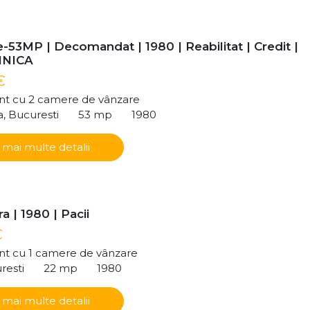
-53MP | Decomandat | 1980 | Reabilitat | Credit |
HNICA
€
t cu 2 camere de vânzare
a, Bucuresti
53 mp
1980
 mai multe detalii
a | 1980 | Pacii
€
t cu 1 camere de vânzare
resti
22 mp
1980
 mai multe detalii