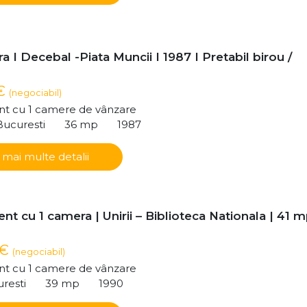
a I Decebal -Piata Muncii I 1987 I Pretabil birou /
 €
(negociabil)
t cu 1 camere de vânzare
Bucuresti
36 mp
1987
 mai multe detalii
t cu 1 camera | Unirii – Biblioteca Nationala | 41 m
 €
(negociabil)
t cu 1 camere de vânzare
uresti
39 mp
1990