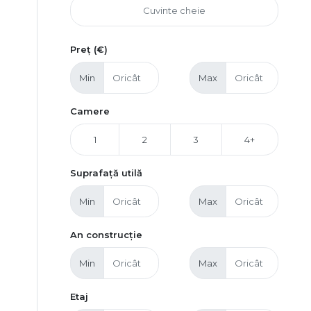
Preț (€)
Min
Max
Camere
1
2
3
4+
Suprafață utilă
Min
Max
An construcție
Min
Max
Etaj