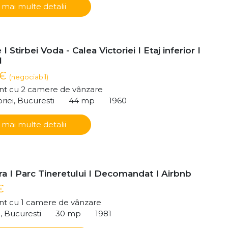
 mai multe detalii
I Stirbei Voda - Calea Victoriei I Etaj inferior I
l
 €
(negociabil)
t cu 2 camere de vânzare
riei, Bucuresti
44 mp
1960
 mai multe detalii
ra I Parc Tineretului I Decomandat I Airbnb
€
t cu 1 camere de vânzare
i, Bucuresti
30 mp
1981