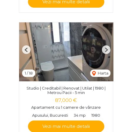
Vezi mai multe detalii
Previous
Next
1
/
18
Harta
Studio | Creditabil | Renovat | Utilat | 1980 |
Metrou Pacii - 5 min
87,000 €
Apartament cu 1 camere de vânzare
Apusului, Bucuresti
34 mp
1980
Vezi mai multe detalii