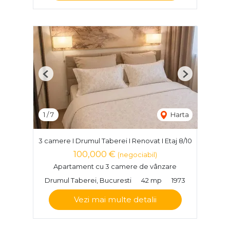
Previous
Next
1
/
7
Harta
3 camere I Drumul Taberei I Renovat I Etaj 8/10
100,000 €
(negociabil)
Apartament cu 3 camere de vânzare
Drumul Taberei, Bucuresti
42 mp
1973
Vezi mai multe detalii