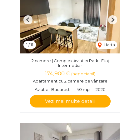
Previous
Next
1
/
11
Harta
2 camere | Complex Aviatiei Park | Etaj
Intermediar
174,900 €
(negociabil)
Apartament cu 2 camere de vânzare
Aviatiei, Bucuresti
40 mp
2020
Vezi mai multe detalii