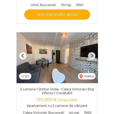
Unirii, Bucuresti
39 mp
1990
Vezi mai multe detalii
Previous
Next
1
/
20
Harta
2 camere I Stirbei Voda - Calea Victoriei I Etaj
inferior I Creditabil
139,900 €
(negociabil)
Apartament cu 2 camere de vânzare
Calea Victoriei, Bucuresti
44 mp
1960