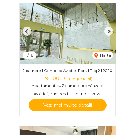
Previous
Next
1
/
18
Harta
2 camere I Complex Aviatiei Park I Etaj 2 I 2020
190,000 €
(negociabil)
Apartament cu 2 camere de vânzare
Aviatiei, Bucuresti
39 mp
2020
Vezi mai multe detalii