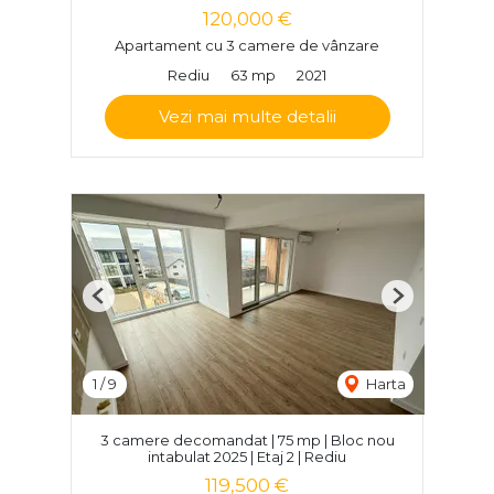
120,000 €
Apartament cu 3 camere de vânzare
Rediu
63 mp
2021
Vezi mai multe detalii
Previous
Next
1
/
9
Harta
3 camere decomandat | 75 mp | Bloc nou
intabulat 2025 | Etaj 2 | Rediu
119,500 €