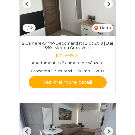
Previous
Next
1
/
12
Harta
2 Camere-54MP-Decomandat | Bloc 2019 | Etaj
6/10 | Metrou Grozavesti
174,999 €
Apartament cu 2 camere de vânzare
Grozavesti, Bucuresti
50 mp
2019
Vezi mai multe detalii
Previous
Next