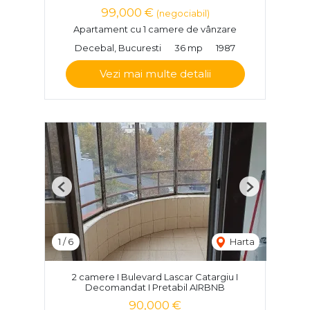
99,000 €
(negociabil)
Apartament cu 1 camere de vânzare
Decebal, Bucuresti
36 mp
1987
Vezi mai multe detalii
Previous
Next
1
/
6
Harta
2 camere I Bulevard Lascar Catargiu I
Decomandat I Pretabil AIRBNB
90,000 €