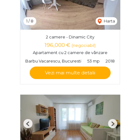
1
/
8
Harta
2 camere - Dinamic City
196,000 €
(negociabil)
Apartament cu 2 camere de vânzare
Barbu Vacarescu, Bucuresti
53 mp
2018
Vezi mai multe detalii
Previous
Next