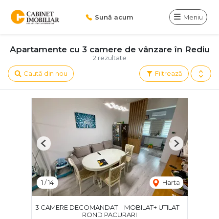
Sună acum
Meniu
Apartamente cu 3 camere de vânzare în Rediu
2 rezultate
Caută din nou
Filtrează
Previous
Next
1
/
14
Harta
3 CAMERE DECOMANDAT-- MOBILAT+ UTILAT--
ROND PACURARI