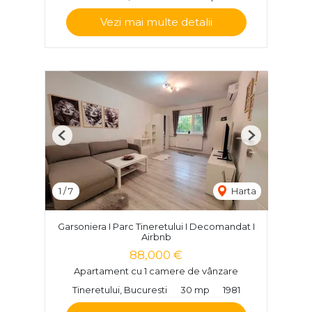
Vezi mai multe detalii
Previous
Next
1
/
7
Harta
Garsoniera I Parc Tineretului I Decomandat I
Airbnb
88,000 €
Apartament cu 1 camere de vânzare
Tineretului, Bucuresti
30 mp
1981