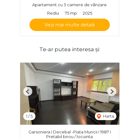
Apartament cu 3 camere de vânzare
Rediu
75 mp
2025
Vezi mai multe detalii
Te-ar putea interesa și:
Previous
Next
1
/
5
Harta
Garsoniera I Decebal -Piata Muncii I 1987 I
Pretabil birou / locuinta