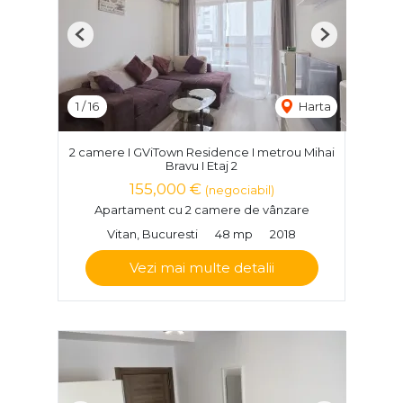
Previous
Next
1
/
16
Harta
2 camere I GViTown Residence I metrou Mihai
Bravu I Etaj 2
155,000 €
(negociabil)
Apartament cu 2 camere de vânzare
Vitan, Bucuresti
48 mp
2018
Vezi mai multe detalii