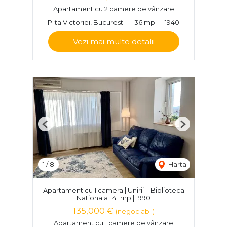
Apartament cu 2 camere de vânzare
P-ta Victoriei, Bucuresti
36 mp
1940
Vezi mai multe detalii
Previous
Next
1
/
8
Harta
Apartament cu 1 camera | Unirii – Biblioteca
Nationala | 41 mp | 1990
135,000 €
(negociabil)
Apartament cu 1 camere de vânzare