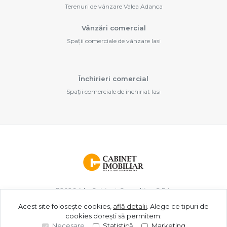
Terenuri de vânzare Valea Adanca
Vânzări comercial
Spații comerciale de vânzare Iasi
Închirieri comercial
Spații comerciale de închiriat Iasi
©
2026
A.b. Cabinet Consulting S.R.L.
Acest site folosește cookies,
află detalii
.
Alege ce tipuri de
cookies dorești să permitem:
Site creat în
Necesare
Statistică
Marketing