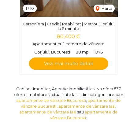
1
/
10
Harta
Garsoniera | Credit | Reabilitat | Metrou Gorjului
la 5 minute
80,400 €
Apartament cu 1 camere de vânzare
Gorjului, Bucuresti
38 mp
1976
Vezi mai multe detalii
Cabinet Imobiliar, Agenție imobiliară Iasi, va ofera 537
oferte imobiliare, actualizate la zi, din categorii precum
apartamente de vânzare Bucuresti
,
apartamente de
vânzare Bucuresti
,
apartamente de vânzare Iasi
,
apartamente de vânzare Iasi
sau
apartamente de
vânzare Bucuresti
.