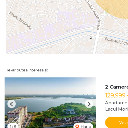
Te-ar putea interesa și:
2 Camere 
129,999
Apartamen
Previous
Next
Lacul Mori
Vezi
1
/
5
Harta