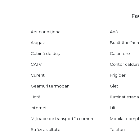
Fac
Aer condiționat
Apă
Aragaz
Bucătărie înch
Cabină de duș
Calorifere
CATV
Contor căldur
Curent
Frigider
Geamuri termopan
Glet
Hotă
Iluminat strada
Internet
Lift
Mijloace de transport în comun
Mobilat comp
Străzi asfaltate
Telefon