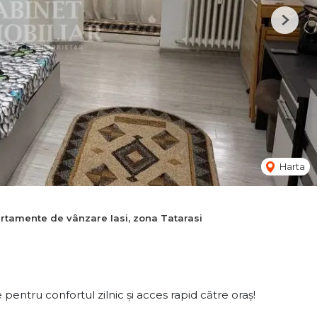
Next
Harta
rtamente de vânzare Iasi, zona Tatarasi
pentru confortul zilnic și acces rapid către oraș!