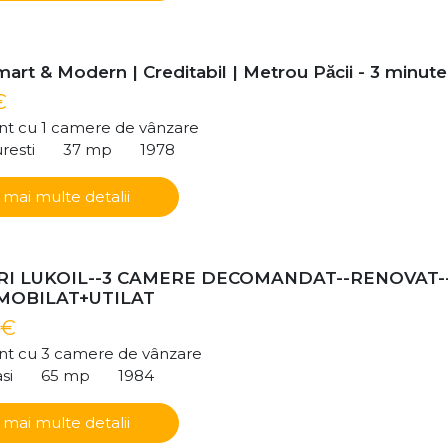
art & Modern | Creditabil | Metrou Păcii - 3 minute
€
t cu 1 camere de vânzare
resti
37 mp
1978
 mai multe detalii
I LUKOIL--3 CAMERE DECOMANDAT--RENOVAT-
-MOBILAT+UTILAT
 €
t cu 3 camere de vânzare
si
65 mp
1984
 mai multe detalii