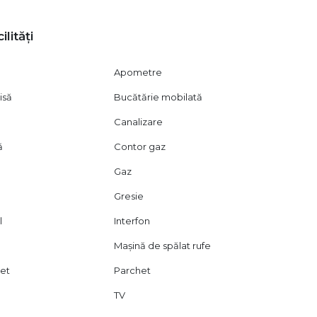
ilități
Apometre
isă
Bucătărie mobilată
Canalizare
ă
Contor gaz
Gaz
Gresie
l
Interfon
Mașină de spălat rufe
let
Parchet
TV