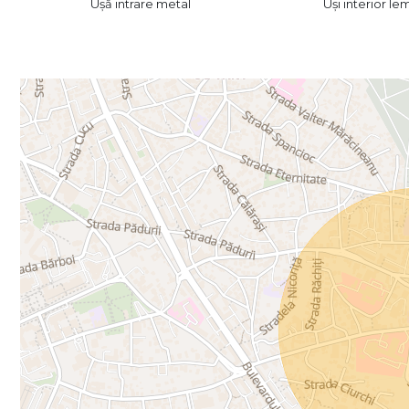
Ușă intrare metal
Uși interior le