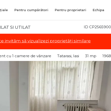
țiale
Pentru cumpărători
Pentru proprietari
Echipa
ID CP2565900
ILAT SI UTILAT
te invităm să vizualizezi proprietăți similare
nt cu 1 camere de vânzare
Tatarasi, Iasi
31 mp
1968