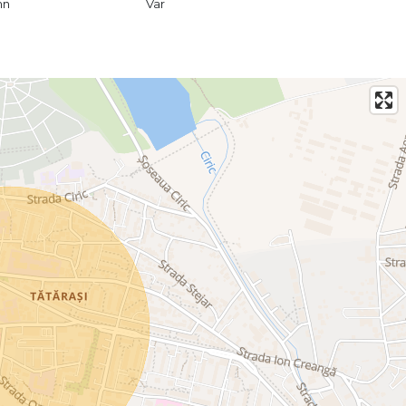
mn
Var