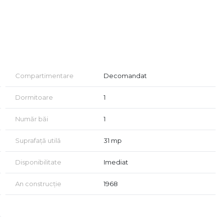
Compartimentare
Decomandat
ți direct!
Dormitoare
1
Număr băi
1
Suprafață utilă
31 mp
Disponibilitate
Imediat
ea actelor
An construcție
1968