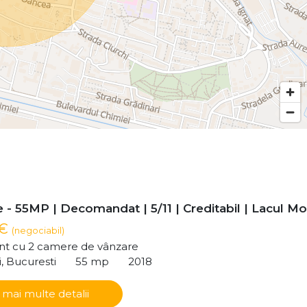
- 55MP | Decomandat | 5/11 | Creditabil | Lacul Mor
 €
(negociabil)
t cu 2 camere de vânzare
i, Bucuresti
55 mp
2018
 mai multe detalii