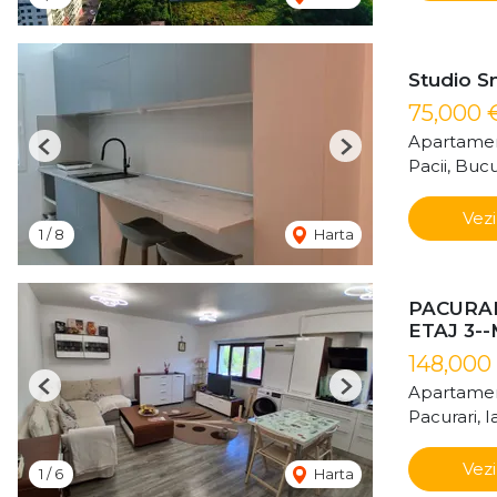
Studio Sm
75,000 
Apartamen
Previous
Next
Pacii, Bucu
Vezi
1
/
8
Harta
PACURAR
ETAJ 3-
148,000
Apartamen
Previous
Next
Pacurari, Ia
Vezi
1
/
6
Harta