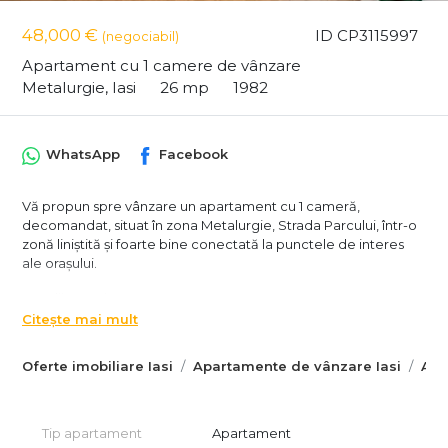
48,000 €
ID CP3115997
(negociabil)
Apartament cu 1 camere de vânzare
Metalurgie, Iasi
26 mp
1982
WhatsApp
Facebook
Vă propun spre vânzare un apartament cu 1 cameră,
decomandat, situat în zona Metalurgie, Strada Parcului, într-o
zonă liniștită și foarte bine conectată la punctele de interes
ale orașului.
Detalii proprietate:
- Suprafață: 26 mp
Citește mai mult
- Compartimentare: decomandat
- Etaj: 3/3
Oferte imobiliare Iasi
Apartamente de vânzare Iasi
Apa
- Apartament renovat
- Luminos și eficient compartimentat
- Locuri de parcare disponibile la liber în fața scării
Tip apartament
Apartament
Avantaje zonă: