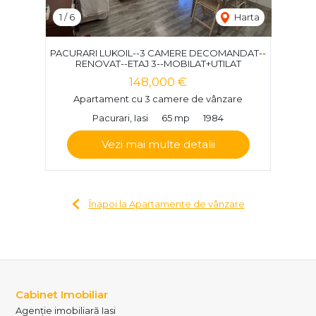
1
/
6
Harta
PACURARI LUKOIL--3 CAMERE DECOMANDAT--
RENOVAT--ETAJ 3--MOBILAT+UTILAT
148,000 €
Apartament cu 3 camere de vânzare
Pacurari, Iasi
65 mp
1984
Vezi mai multe detalii
Înapoi la Apartamente de vânzare
Cabinet Imobiliar
Agenție imobiliară Iasi