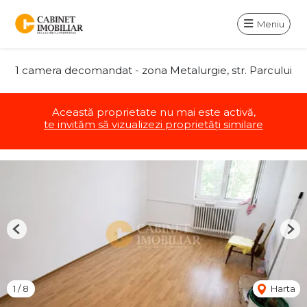
Meniu
1 camera decomandat - zona Metalurgie, str. Parcului
Această proprietate nu mai este activă,
te invităm să vizualizezi proprietăți similare
Previous
Nex
1
/
8
Harta