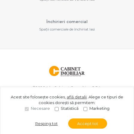
Închirieri comercial
Spații comerciale de închiriat Iasi
©
2026
A.b. Cabinet Consulting S.R.L.
Acest site folosește cookies,
află detalii
.
Alege ce tipuri de
cookies dorești să permitem:
Site creat în
Necesare
Statistică
Marketing
Resping tot
Accept tot