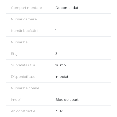
- Înconjurat de spații verzi și parcuri
Compartimentare
Decomandat
- Aproape de școli, magazine și alte facilități
- Acces rapid la mijloace de transport în comun
Număr camere
1
- Zonă liniștită, ideală atât pentru locuit, cât și pentru investiție
Preț: 48.000 EUR negociabil
Număr bucătării
1
Pentru detalii, contactati-ma la 0726086966 Razvan Leonte
Număr băi
1
Etaj
3
Suprafață utilă
26 mp
Disponibilitate
Imediat
Număr balcoane
1
Imobil
Bloc de apart.
An construcție
1982