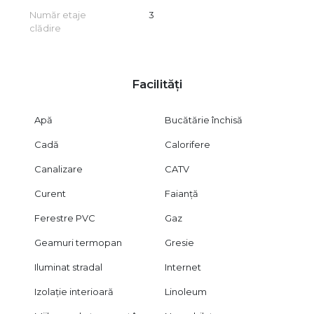
Număr etaje
3
clădire
Facilități
Apă
Bucătărie închisă
Cadă
Calorifere
Canalizare
CATV
Curent
Faianță
Ferestre PVC
Gaz
Geamuri termopan
Gresie
Iluminat stradal
Internet
Izolație interioară
Linoleum