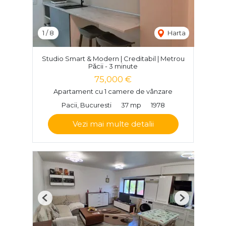
1
/
8
Harta
Studio Smart & Modern | Creditabil | Metrou
Păcii - 3 minute
75,000 €
Apartament cu 1 camere de vânzare
Pacii, Bucuresti
37 mp
1978
Vezi mai multe detalii
Previous
Next