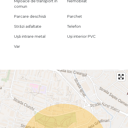
Mijloace de transport în
Nemobilat
comun
Parcare deschisă
Parchet
Străzi asfaltate
Telefon
Ușă intrare metal
Uși interior PVC
Var