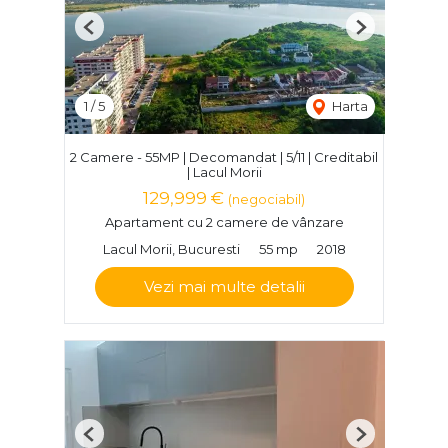
Previous
Next
1
/
5
Harta
2 Camere - 55MP | Decomandat | 5/11 | Creditabil
| Lacul Morii
129,999 €
(negociabil)
Apartament cu 2 camere de vânzare
Lacul Morii, Bucuresti
55 mp
2018
Vezi mai multe detalii
Previous
Next