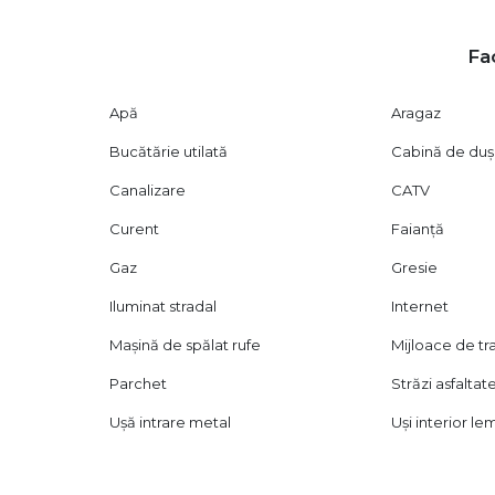
Pentru detalii, contactati-ma la 0726086966 Razvan Le
Fac
Apă
Aragaz
Bucătărie utilată
Cabină de duș
Canalizare
CATV
Curent
Faianță
Gaz
Gresie
Iluminat stradal
Internet
Mașină de spălat rufe
Mijloace de t
Parchet
Străzi asfaltat
Ușă intrare metal
Uși interior le