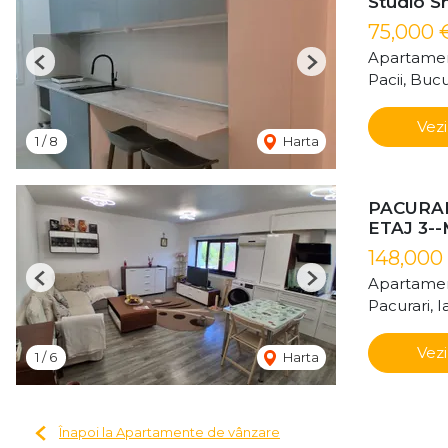
Studio Sm
75,000 
Apartamen
Previous
Next
Pacii, Bucu
Vezi
1
/
8
Harta
PACURAR
ETAJ 3-
148,000
Apartamen
Previous
Next
Pacurari, Ia
Vezi
1
/
6
Harta
Înapoi la Apartamente de vânzare