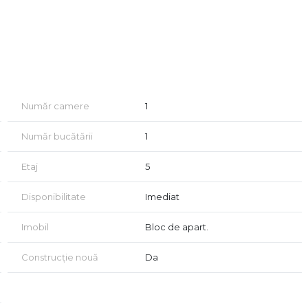
Număr camere
1
Număr bucătării
1
egătit pentru mutare imediată. Toate dotările și
 fără a necesita investiții suplimentare.
Etaj
5
Disponibilitate
Imediat
Imobil
Bloc de apart.
Construcție nouă
Da