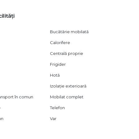
onte
ilități
Bucătărie mobilată
Calorifere
Centrală proprie
Frigider
Hotă
Izolație exterioară
ransport în comun
Mobilat complet
e
Telefon
mn
Var