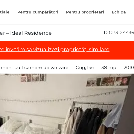
țiale
Pentru cumpărători
Pentru proprietari
Echipa
ID CP3124436
iar – Ideal Residence
te invităm să vizualizezi proprietăți similare
ament cu 1 camere de vânzare
Cug, Iasi
38 mp
2010