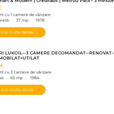
art & Modern | Creditabil | Metrou Păcii - 3 minute
€
t cu 1 camere de vânzare
resti
37 mp
1978
 mai multe detalii
I LUKOIL--3 CAMERE DECOMANDAT--RENOVAT-
-MOBILAT+UTILAT
 €
t cu 3 camere de vânzare
si
65 mp
1984
 mai multe detalii