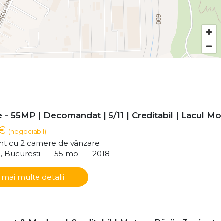
- 55MP | Decomandat | 5/11 | Creditabil | Lacul Mor
 €
(negociabil)
t cu 2 camere de vânzare
i, Bucuresti
55 mp
2018
 mai multe detalii