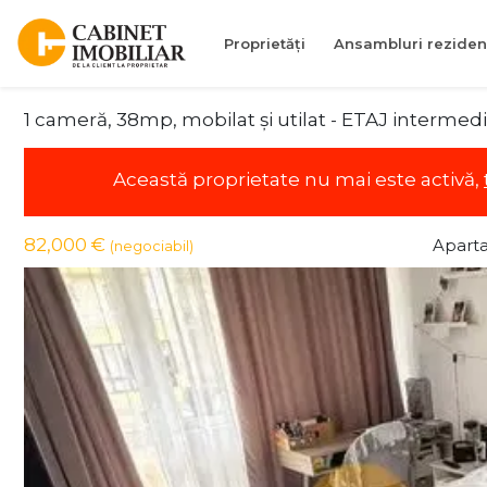
Proprietăți
Ansambluri reziden
1 cameră, 38mp, mobilat și utilat - ETAJ intermed
Această proprietate nu mai este activă,
82,000 €
Apart
(negociabil)