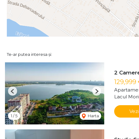
Te-ar putea interesa și:
2 Camere 
129,999
Apartamen
Previous
Next
Lacul Mori
Vezi
1
/
5
Harta