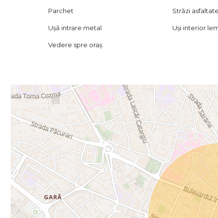
Parchet
Străzi asfaltat
Ușă intrare metal
Uși interior le
Vedere spre oraș