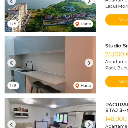
Previous
Next
Lacul Mori
Vezi
1
/
5
Harta
Studio Sm
75,000 
Apartamen
Previous
Next
Pacii, Bucu
Vezi
1
/
8
Harta
PACURAR
ETAJ 3-
148,000
Apartamen
Previous
Next