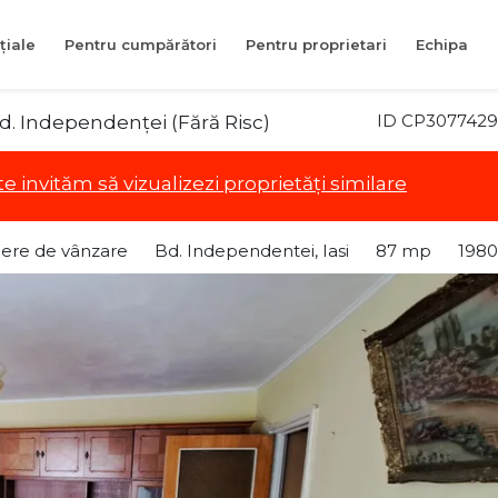
țiale
Pentru cumpărători
Pentru proprietari
Echipa
ID CP3077429
. Independenței (Fără Risc)
te invităm să vizualizezi proprietăți similare
ere de vânzare
Bd. Independentei, Iasi
87 mp
1980