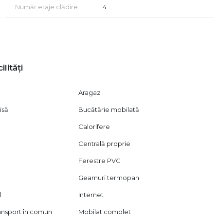
Număr etaje clădire
4
potecar (actele sunt la zi și nu există impedimente bancare).
Vladimir 0731387916
ilități
Aragaz
isă
Bucătărie mobilată
Calorifere
Centrală proprie
Ferestre PVC
Geamuri termopan
l
Internet
ransport în comun
Mobilat complet