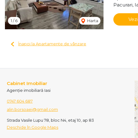
Pacurari, Ia
Vezi
1
/
6
Harta
Înapoi la Apartamente de vânzare
Cabinet Imobiliar
Agenție imobiliară Iasi
0747 604 687
alin.borsoaei@gmail.com
Strada Vasile Lupu 78, bloc N4, etaj 10, ap 83
Deschide în Google Maps