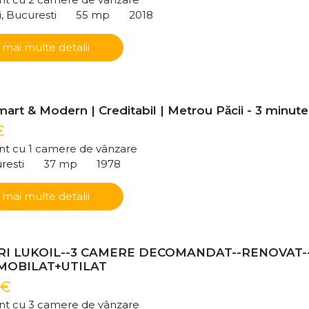
i, Bucuresti
55 mp
2018
 mai multe detalii
art & Modern | Creditabil | Metrou Păcii - 3 minute
€
t cu 1 camere de vânzare
resti
37 mp
1978
 mai multe detalii
I LUKOIL--3 CAMERE DECOMANDAT--RENOVAT-
-MOBILAT+UTILAT
 €
t cu 3 camere de vânzare