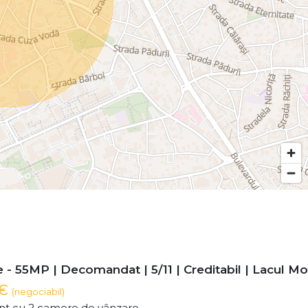
- 55MP | Decomandat | 5/11 | Creditabil | Lacul Mor
 €
(negociabil)
t cu 2 camere de vânzare