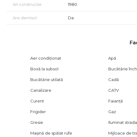
An construcție
1980
💳 Modalități de Plată:
Se acceptă orice variantă de plată: Plată Cash / Credit I
Are demisol
Da
Pentru mai multe detalii și programarea unei vizionări : 
Fac
Aer condiționat
Apă
Boxă la subsol
Bucătărie înch
Bucătărie utilată
Cadă
Canalizare
CATV
Curent
Faianță
Frigider
Gaz
Gresie
Iluminat strada
Mașină de spălat rufe
Mijloace de t