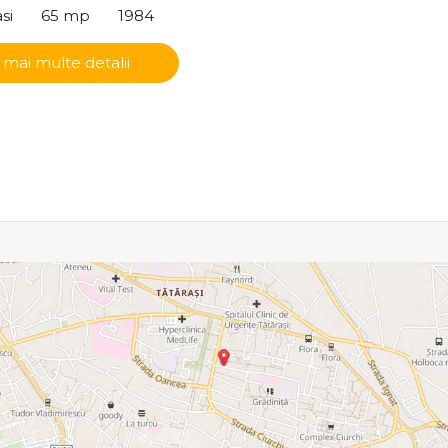
si
65 mp
1984
 mai multe detalii