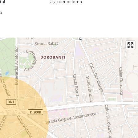
tal
Uși interior lemn
lă