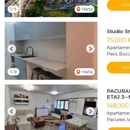
Vezi
1
/
5
Harta
Studio Sm
75,000 
Apartamen
Previous
Next
Pacii, Bucu
Vezi
1
/
8
Harta
PACURAR
ETAJ 3-
148,000
Apartamen
Previous
Next
Pacurari, Ia