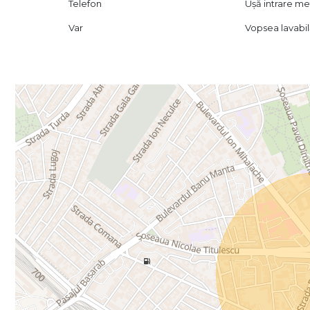
Telefon
Ușă intrare me
Var
Vopsea lavabi