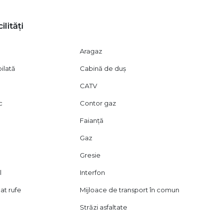
ilități
Aragaz
ilată
Cabină de duș
CATV
c
Contor gaz
Faianță
Gaz
Gresie
l
Interfon
at rufe
Mijloace de transport în comun
Străzi asfaltate