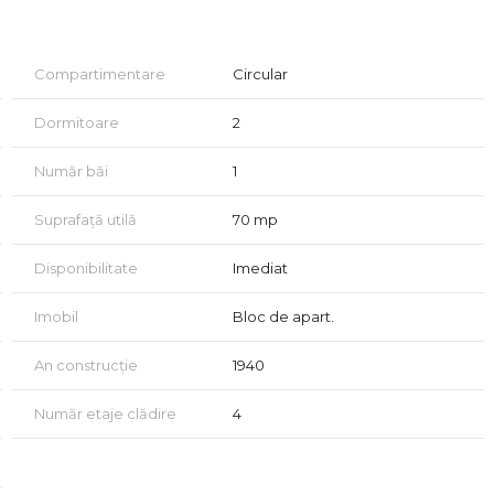
Compartimentare
Circular
Dormitoare
2
Număr băi
1
vizionare, în conformitate cu dispozițiile Codului Civil (art.
Suprafață utilă
70 mp
Disponibilitate
Imediat
tactati Cabinet Imobiliar Bucharest.
Imobil
Bloc de apart.
An construcție
1940
Număr etaje clădire
4