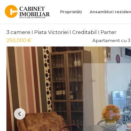
Proprietăți
Ansambluri reziden
3 camere I Piata Victoriei I Creditabil I Parter
250,000 €
Apartament cu 3
Previous