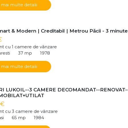
 mai multe detalii
art & Modern | Creditabil | Metrou Păcii - 3 minute
€
t cu 1 camere de vânzare
resti
37 mp
1978
 mai multe detalii
I LUKOIL--3 CAMERE DECOMANDAT--RENOVAT-
-MOBILAT+UTILAT
 €
t cu 3 camere de vânzare
si
65 mp
1984