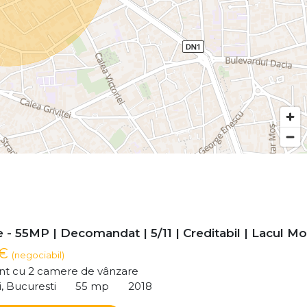
- 55MP | Decomandat | 5/11 | Creditabil | Lacul Mor
 €
(negociabil)
t cu 2 camere de vânzare
i, Bucuresti
55 mp
2018