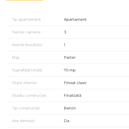
-Mobilat si utilat
-Camere inalte de 3m
-Parchet original
Tip apartament
Apartament
-Incalzirea se realizeaza prin centrala de bloc
Detalii imobil
Număr camere
3
-An constructie 1940
-Creditabil
Număr bucătării
1
Vizionarea se face doar pe baza semnării unui contract de 
Etaj
Parter
1169) privind libertatea contractuală
Suprafață totală
70 mp
Pentru mai multe detalii sau programari la vizionare con
Stare interior
Finisat clasic
Stadiu construcție
Finalizată
Tip construcție
Beton
Are demisol
Da