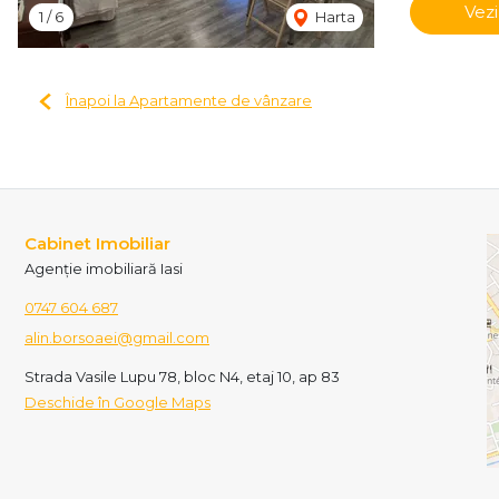
Vezi
1
/
6
Harta
Înapoi la Apartamente de vânzare
Cabinet Imobiliar
Agenție imobiliară Iasi
0747 604 687
alin.borsoaei@gmail.com
Strada Vasile Lupu 78, bloc N4, etaj 10, ap 83
Deschide în Google Maps