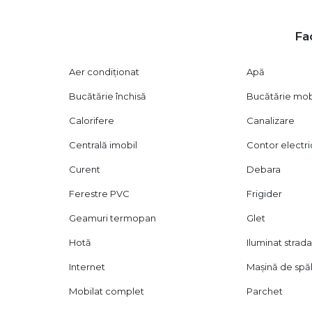
Fac
Aer condiționat
Apă
Bucătărie închisă
Bucătărie mob
Calorifere
Canalizare
Centrală imobil
Contor electri
Curent
Debara
Ferestre PVC
Frigider
Geamuri termopan
Glet
Hotă
Iluminat strada
Internet
Mașină de spăl
Mobilat complet
Parchet