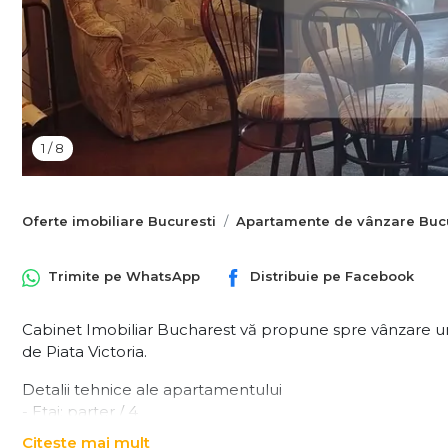
1
/
8
Oferte imobiliare Bucuresti
Apartamente de vânzare Bucu
Trimite pe
WhatsApp
Distribuie pe
Facebook
Cabinet Imobiliar Bucharest vă propune spre vânzare un
de Piata Victoria.
Detalii tehnice ale apartamentului
- Etaj: parter / 4
- Compartimentare: circular
Citește mai mult