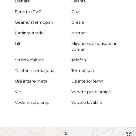
Debara
Faianță
Ferestre PVC
Gaz
Geamuri termopan
Gresie
Iluminat stradal
Internet
Lift
Mijloace de transport în
comun
Străzi asfaltate
Telefon
Telefon internațional
Termoficare
Ușă intrare metal
Uși interior lemn
Var
Vedere panoramică
Vedere spre oraș
Vopsea lavabilă