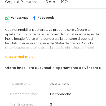
Gorjului, Bucuresti
43 mp
1974
WhatsApp
Facebook
Cabinet Imobiliar Bucharest vă propune spre vânzare un
apartament cu 3 camere decomandat, situat în zona Apusului,
într-o locație foarte bine conectată la transportul public și
facilități urbane, în apropiere de Stația de metrou Gorjului.
Proprietatea este amplasată la etajul 7 din 10 într-un imobil
construit în 1974, realizat din plăci prefabricate.
Citește mai mult
Detalii proprietate
Suprafață totala: 43 mp
Oferte imobiliare Bucuresti
Apartamente de vânzare Bucu
Compartimentare: semidecomandat
Etaj: 7 din 10
An construcție: 1974
Structură: plăci prefabricate
Tip apartament
Apartament
Compartimentare și spații
Compartimentare
Decomandat
Living
Dormitor
Număr camere
3
Bucătărie separată