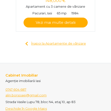
148,000 €
Apartament cu 3 camere de vânzare
Pacurari, Iasi
65 mp
1984
Vezi mai multe detalii
Înapoi la Apartamente de vânzare
Cabinet Imobiliar
Agenție imobiliară Iasi
0747 604 687
alin.borsoaei@gmail.com
Strada Vasile Lupu 78, bloc N4, etaj 10, ap 83
Deschide în Google Maps