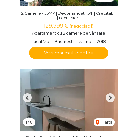
2 Camere - 55MP | Decomandat | 5/11 | Creditabil
| Lacul Morii
129,999 €
(negociabil)
Apartament cu 2 camere de vânzare
Lacul Morii, Bucuresti
55 mp
2018
Vezi mai multe detalii
Previous
Next
1
/
8
Harta