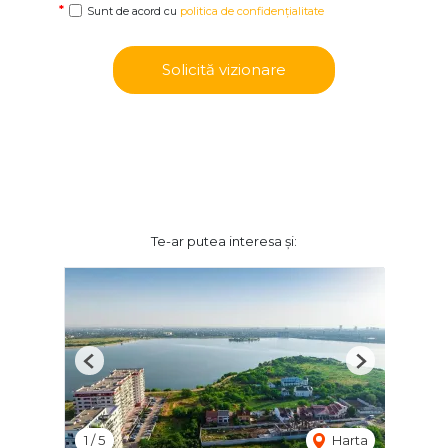
Sunt de acord cu
politica de confidențialitate
Solicită vizionare
Te-ar putea interesa și:
Previous
Next
1
/
5
Harta