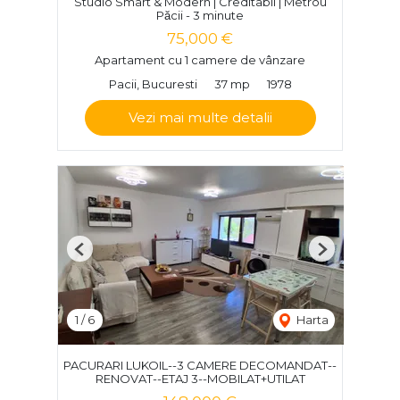
Studio Smart & Modern | Creditabil | Metrou
Păcii - 3 minute
75,000 €
Apartament cu 1 camere de vânzare
Pacii, Bucuresti
37 mp
1978
Vezi mai multe detalii
Previous
Next
1
/
6
Harta
PACURARI LUKOIL--3 CAMERE DECOMANDAT--
RENOVAT--ETAJ 3--MOBILAT+UTILAT