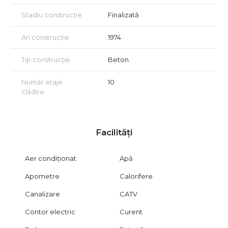
Vizionarea se face doar pe baza semnării unui contract de
vizionare, în conformitate cu dispozițiile Codului Civil (art. 1169)
Stadiu construcție
Finalizată
privind libertatea contractuală.
An construcție
1974
Tip construcție
Beton
Număr etaje
10
clădire
Facilități
Aer condiționat
Apă
Apometre
Calorifere
Canalizare
CATV
Contor electric
Curent