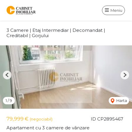
Meniu
3 Camere | Etaj Intermediar | Decomandat |
Creditabil | Gorjului
Previous
Nex
1
/
9
Harta
79,999 €
ID CP2895467
(negociabil)
Apartament cu 3 camere de vânzare