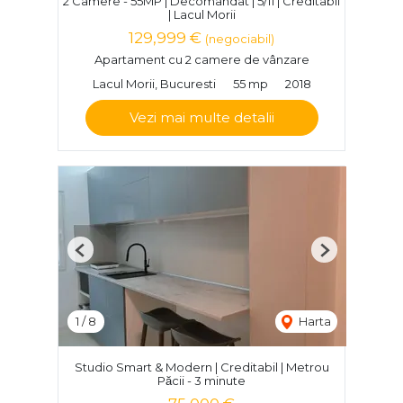
2 Camere - 55MP | Decomandat | 5/11 | Creditabil
| Lacul Morii
129,999 €
(negociabil)
Apartament cu 2 camere de vânzare
Lacul Morii, Bucuresti
55 mp
2018
Vezi mai multe detalii
Previous
Next
1
/
8
Harta
Studio Smart & Modern | Creditabil | Metrou
Păcii - 3 minute