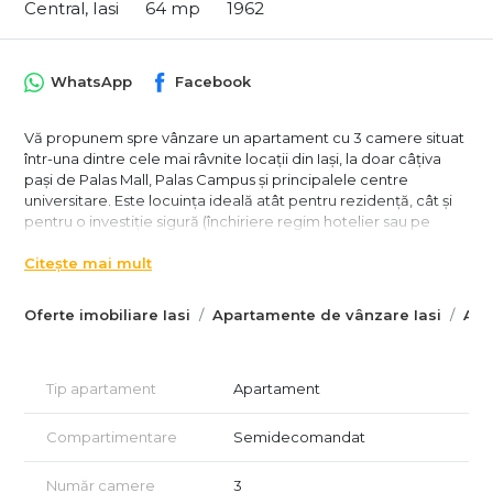
Central, Iasi
64 mp
1962
WhatsApp
Facebook
Vă propunem spre vânzare un apartament cu 3 camere situat
într-una dintre cele mai râvnite locații din Iași, la doar câțiva
pași de Palas Mall, Palas Campus și principalele centre
universitare. Este locuința ideală atât pentru rezidență, cât și
pentru o investiție sigură (închiriere regim hotelier sau pe
termen lung).
Citește mai mult
📍 Localizare de Top
• 5 minute de mers pe jos până la Palas Mall.
• Acces imediat la mijloace de transport în comun, facultăți și
Oferte imobiliare Iasi
Apartamente de vânzare Iasi
Apa
zona centrală.
• Zonă liniștită, înconjurată de spații verzi.
🏢 Detalii Imobil & Compartimentare
Tip apartament
Apartament
• Bloc: Beton armat, izolat termic, expertizat, dotat cu lift
modernizat, interfon și supraveghere video.
• Suprafață: 56 mp utili (64 mp construiți).
Compartimentare
Semidecomandat
• Etaj: 8 din 10 (nu este ultimul etaj).
• Configurație: Semidecomandat (Living generos + 2
Număr camere
3