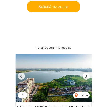
Solicită vizionare
Te-ar putea interesa și:
Previous
Next
1
/
5
Harta