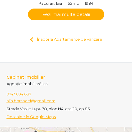
Pacurari, Iasi
65 mp
1984
Vezi mai multe detalii
Înapoi la Apartamente de vânzare
Cabinet Imobiliar
Agenție imobiliară Iasi
0747 604 687
alin.borsoaei@gmail.com
Strada Vasile Lupu 78, bloc N4, etaj 10, ap 83
Deschide în Google Maps