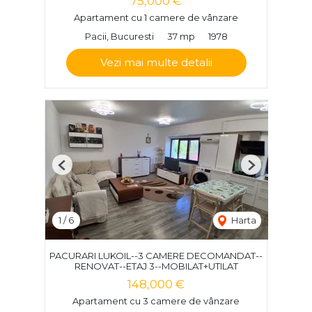
75,000 €
Apartament cu 1 camere de vânzare
Pacii, Bucuresti
37 mp
1978
Vezi mai multe detalii
Previous
Next
1
/
6
Harta
PACURARI LUKOIL--3 CAMERE DECOMANDAT--
RENOVAT--ETAJ 3--MOBILAT+UTILAT
148,000 €
Apartament cu 3 camere de vânzare