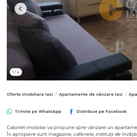
Previous
1
/
4
Oferte imobiliare Iasi
Apartamente de vânzare Iasi
Apa
Trimite pe
WhatsApp
Distribuie pe
Facebook
Cabinet imobiliar va propune spre vânzare un apartament
În apropiere sunt magazine, cafenele, instituții de învăț