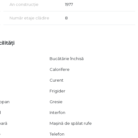
An construcție
1977
Număr etaje clădire
8
ilități
Bucătărie închisă
Calorifere
Curent
Frigider
mopan
Gresie
l
Interfon
oară
Mașină de spălat rufe
e
Telefon