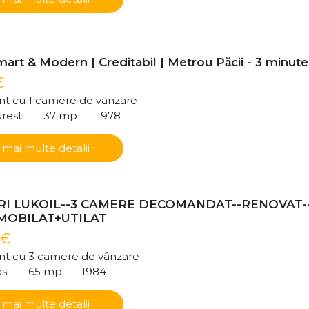
art & Modern | Creditabil | Metrou Păcii - 3 minute
€
t cu 1 camere de vânzare
resti
37 mp
1978
 mai multe detalii
I LUKOIL--3 CAMERE DECOMANDAT--RENOVAT-
-MOBILAT+UTILAT
 €
t cu 3 camere de vânzare
si
65 mp
1984
 mai multe detalii