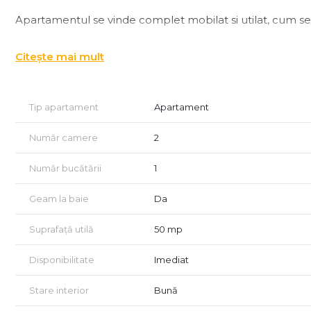
Apartamentul se vinde complet mobilat si utilat, cum se 
Imobilul este situat la etajul 6 al unui bloc cu 8 etaje.
Citește mai mult
Compartimentare:
- hol acces.
- living.
Tip apartament
Apartament
- dormitor.
- baie cu geam si cabină de duș.
Număr camere
2
Preț: 155.000Euro
Număr bucătării
1
Pentru mai multe detalii nu ezitați să ne contactați! Vla
Geam la baie
Da
Suprafață utilă
50 mp
Disponibilitate
Imediat
Stare interior
Bună