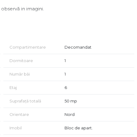
observă in imagini.
Compartimentare
Decomandat
Dormitoare
1
Număr băi
1
dimir-0731387916
Etaj
6
Suprafață totală
50 mp
Orientare
Nord
Imobil
Bloc de apart.