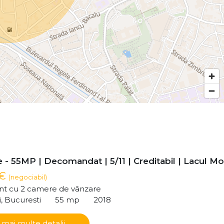
- 55MP | Decomandat | 5/11 | Creditabil | Lacul Mor
 €
(negociabil)
t cu 2 camere de vânzare
i, Bucuresti
55 mp
2018
 mai multe detalii