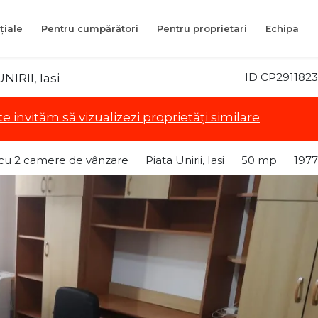
țiale
Pentru cumpărători
Pentru proprietari
Echipa
ID CP2911823
IRII, Iasi
te invităm să vizualizezi proprietăți similare
cu 2 camere de vânzare
Piata Unirii, Iasi
50 mp
1977