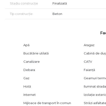
Stadiu construcție
Finalizată
Tip construcție
Beton
Fac
Apă
Aragaz
Bucătărie utilată
Cabină de duș
Canalizare
CATV
Debara
Faianță
Gaz
Geamuri ter
Hotă
Iluminat strada
Internet
Izolație exteri
Mijloace de transport în comun
Străzi asfaltat