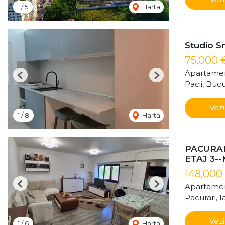
1
/
5
Harta
Studio Sm
75,000 
Apartamen
Previous
Next
Pacii, Bucu
Vezi
1
/
8
Harta
PACURAR
ETAJ 3-
148,000
Apartamen
Previous
Next
Pacurari, Ia
Vezi
1
/
6
Harta