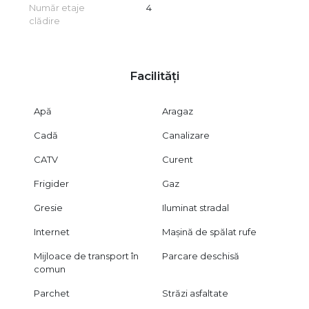
Număr etaje
4
clădire
Facilități
Apă
Aragaz
Cadă
Canalizare
CATV
Curent
Frigider
Gaz
Gresie
Iluminat stradal
Internet
Mașină de spălat rufe
Mijloace de transport în
Parcare deschisă
comun
Parchet
Străzi asfaltate