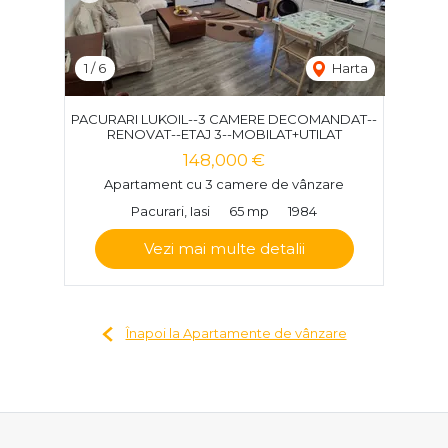
1
/
6
Harta
PACURARI LUKOIL--3 CAMERE DECOMANDAT--
RENOVAT--ETAJ 3--MOBILAT+UTILAT
148,000 €
Apartament cu 3 camere de vânzare
Pacurari, Iasi
65 mp
1984
Vezi mai multe detalii
Înapoi la Apartamente de vânzare