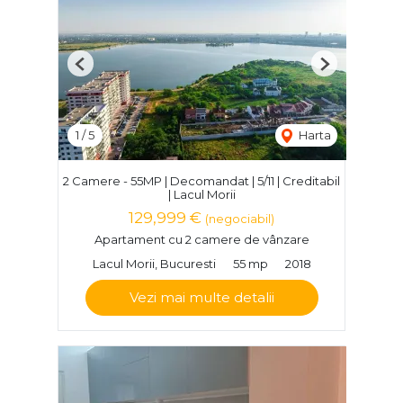
Previous
Next
1
/
5
Harta
2 Camere - 55MP | Decomandat | 5/11 | Creditabil
| Lacul Morii
129,999 €
(negociabil)
Apartament cu 2 camere de vânzare
Lacul Morii, Bucuresti
55 mp
2018
Vezi mai multe detalii