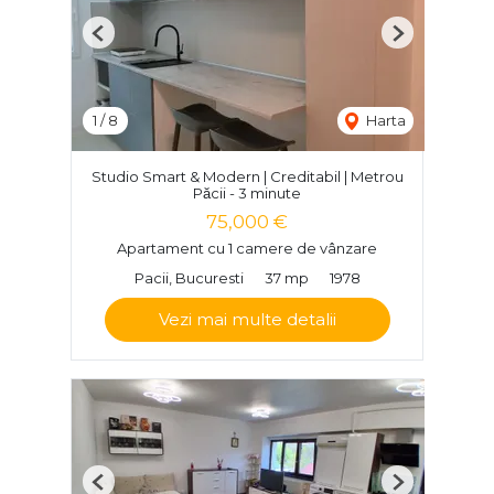
Previous
Next
1
/
8
Harta
Studio Smart & Modern | Creditabil | Metrou
Păcii - 3 minute
75,000 €
Apartament cu 1 camere de vânzare
Pacii, Bucuresti
37 mp
1978
Vezi mai multe detalii
Previous
Next