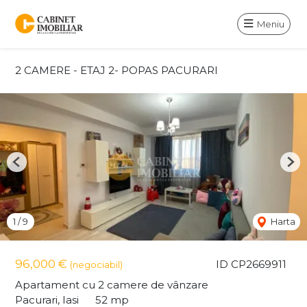
Meniu
2 CAMERE - ETAJ 2- POPAS PACURARI
Previous
Nex
1
/
9
Harta
96,000 €
ID CP2669911
(negociabil)
Apartament cu 2 camere de vânzare
Pacurari, Iasi
52 mp