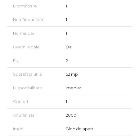
- Izolatie termica exterioara;
Dormitoare
1
- Complet mobilat;
Număr bucătării
1
- Loc de parcare inclus in pret;
Număr băi
1
-Geam la baie;
Pozitionare excelenta, toate facilitatile in zona. Sala de fitness
Geam la baie
Da
la 500m, farmacie, supermarket in imediata apropiere.
Etaj
2
Apartamentul este perfect pentru locuit cat si pentru
investitie, pretul chiriilor in zona fiind 400-450 euro.
Suprafață utilă
52 mp
Pretul apartamentului este de 96.000 euro negociabil. Se
accepta plata atat cash cat si credit.
Disponibilitate
Imediat
Pentru a afla mai multe detalii si a programa o vizionare puteti
apela oricand la consilierul nostru imobiliar Matei- 0725979479
Confort
1
Anul finisării
2000
Imobil
Bloc de apart.