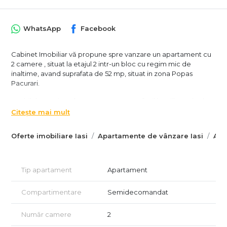
WhatsApp
Facebook
Cabinet Imobiliar vă propune spre vanzare un apartament cu
2 camere , situat la etajul 2 intr-un bloc cu regim mic de
inaltime, avand suprafata de 52 mp, situat in zona Popas
Pacurari.
Imobilul este situat într-o zona cu acces facil la mijloacele de
transport in comun, in vecinatatea centrelor comerciale,
Citește mai mult
magazinelor, farmaciilor, scolilor, salilor de fitness si al oricarui
punct de interes.
Oferte imobiliare Iasi
Apartamente de vânzare Iasi
Apa
Dotari si imbunatatiri:
- Centrala termica proprie ;
Tip apartament
Apartament
- Finisaje de calitate: parchet, faianță, gresie;
Compartimentare
Semidecomandat
- Geamuri termopan;
Număr camere
2
- Uși interioare moderne;