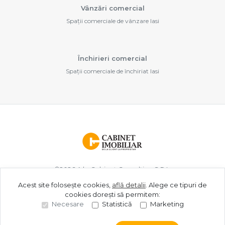
Vânzări comercial
Spații comerciale de vânzare Iasi
Închirieri comercial
Spații comerciale de închiriat Iasi
©
2026
A.b. Cabinet Consulting S.R.L.
Acest site folosește cookies,
află detalii
.
Alege ce tipuri de
cookies dorești să permitem:
Site creat în
Necesare
Statistică
Marketing