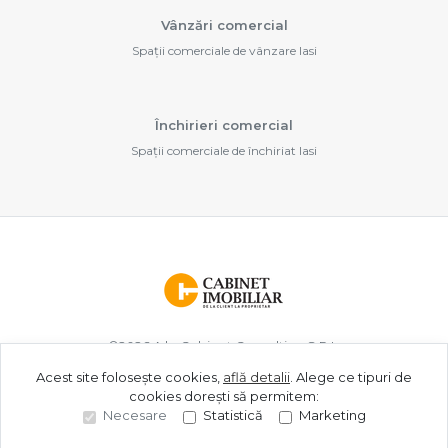
Vânzări comercial
Spații comerciale de vânzare Iasi
Închirieri comercial
Spații comerciale de închiriat Iasi
©
2026
A.b. Cabinet Consulting S.R.L.
Acest site folosește cookies,
află detalii
.
Alege ce tipuri de
cookies dorești să permitem:
Site creat în
Necesare
Statistică
Marketing