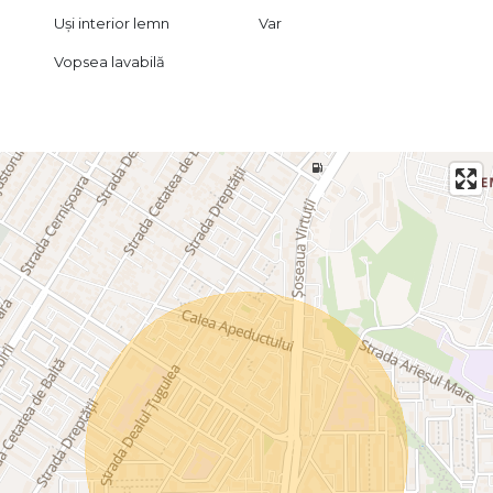
Uși interior lemn
Var
Vopsea lavabilă