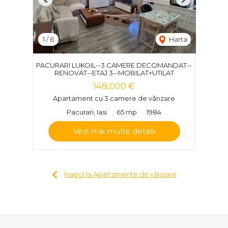
Previous
Next
1
/
6
Harta
PACURARI LUKOIL--3 CAMERE DECOMANDAT--
RENOVAT--ETAJ 3--MOBILAT+UTILAT
148,000 €
Apartament cu 3 camere de vânzare
Pacurari, Iasi
65 mp
1984
Vezi mai multe detalii
Înapoi la Apartamente de vânzare