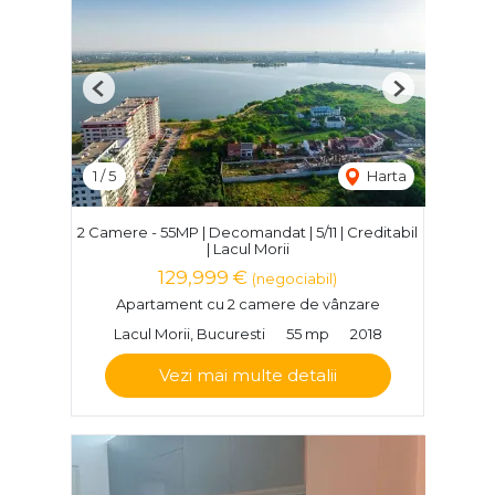
Previous
Next
1
/
5
Harta
2 Camere - 55MP | Decomandat | 5/11 | Creditabil
| Lacul Morii
129,999 €
(negociabil)
Apartament cu 2 camere de vânzare
Lacul Morii, Bucuresti
55 mp
2018
Vezi mai multe detalii