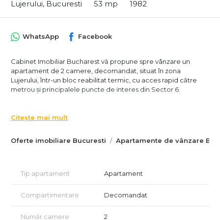
Lujerului, Bucuresti
53 mp
1982
WhatsApp
Facebook
Cabinet Imobiliar Bucharest vă propune spre vânzare un
apartament de 2 camere, decomandat, situat în zona
Lujerului, într-un bloc reabilitat termic, cu acces rapid către
metrou și principalele puncte de interes din Sector 6.
Detalii proprietate
2 camere
Citește mai mult
Compartimentare: decomandată
Suprafață utilă: 56 mp
Oferte imobiliare Bucuresti
Apartamente de vânzare Bucu
Etaj: 6 din 8
Bloc construit în 1980 și finalizat în 1982
Bloc reabilitat termic
Lift nou
Tip apartament
Apartament
Compartimentare și dotări
Compartimentare
Decomandat
Living spațios
Dormitor
Număr camere
2
Bucătărie separată