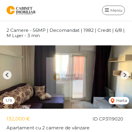
Meniu
2 Camere - 56MP | Decomandat | 1982 | Credit | 6/8 |
M Lujer - 3 min
Previous
Nex
1
/
9
Harta
132,000 €
ID CP3119020
Apartament cu 2 camere de vânzare