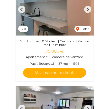
Previous
Next
1
/
8
Harta
Studio Smart & Modern | Creditabil | Metrou
Păcii - 3 minute
75,000 €
Apartament cu 1 camere de vânzare
Pacii, Bucuresti
37 mp
1978
Vezi mai multe detalii