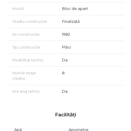
Ideal pentru locuință proprie sau investiție
Imobil
Bloc de apart.
Apartament pregătit pentru mutare imediată
Oferim sprijin complet pe tot parcursul tranzacției (obținerea
Stadiu construcție
Finalizată
creditului, perfectarea actelor, amenajarea proprietății, etc.).
Vizionarea se face doar pe baza semnării unui contract de
An construcție
1982
vizionare, în conformitate cu dispozițiile Codului Civil (art. 1169)
privind libertatea contractuală.
Tip construcție
Plăci
Reabilitat termic
Da
Număr etaje
8
clădire
Are etaj tehnic
Da
Facilități
Apă
Apometre