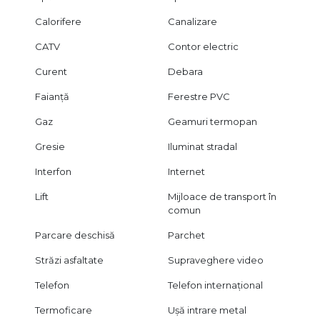
Calorifere
Canalizare
CATV
Contor electric
Curent
Debara
Faianță
Ferestre PVC
Gaz
Geamuri termopan
Gresie
Iluminat stradal
Interfon
Internet
Lift
Mijloace de transport în
comun
Parcare deschisă
Parchet
Străzi asfaltate
Supraveghere video
Telefon
Telefon internațional
Termoficare
Ușă intrare metal