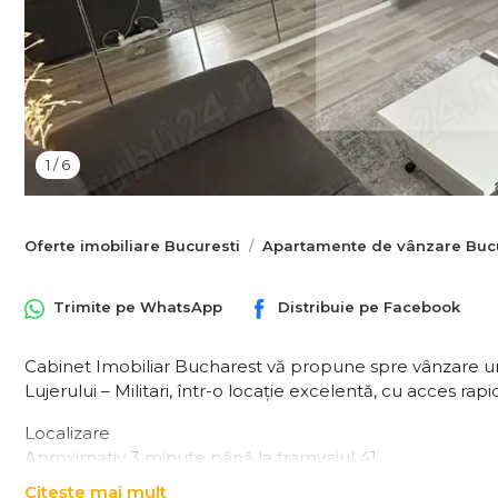
1
/
6
Oferte imobiliare Bucuresti
Apartamente de vânzare Bucu
Trimite pe
WhatsApp
Distribuie pe
Facebook
Cabinet Imobiliar Bucharest vă propune spre vânzare u
Lujerului – Militari, într-o locație excelentă, cu acces r
Localizare
Aproximativ 3 minute până la tramvaiul 41
Aproximativ 4 minute până la metrou Lujerului
Citește mai mult