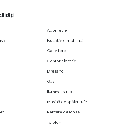
nerea creditului, perfectarea actelor, amenajarea
ilități
vizionare, în conformitate cu dispozițiile Codului Civil (art.
Apometre
isă
Bucătărie mobilată
Calorifere
Contor electric
Dressing
Gaz
Iluminat stradal
Mașină de spălat rufe
let
Parcare deschisă
e
Telefon