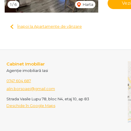
Vezi
1
/
6
Harta
Înapoi la Apartamente de vânzare
Cabinet Imobiliar
Agenție imobiliară Iasi
0747 604 687
alin.borsoaei@gmail.com
Strada Vasile Lupu 78, bloc N4, etaj 10, ap 83
Deschide în Google Maps