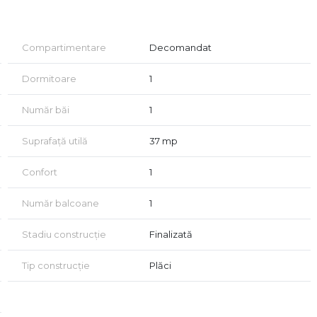
Compartimentare
Decomandat
Dormitoare
1
Număr băi
1
Suprafață utilă
37 mp
Confort
1
Număr balcoane
1
ne
ție
Stadiu construcție
Finalizată
Tip construcție
Plăci
 transport
teva minute distanță