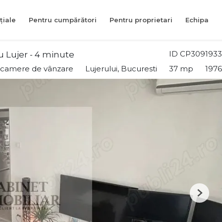
țiale
Pentru cumpărători
Pentru proprietari
Echipa
ID CP3091933
u Lujer - 4 minute
 camere de vânzare
Lujerului, Bucuresti
37 mp
1976
Next