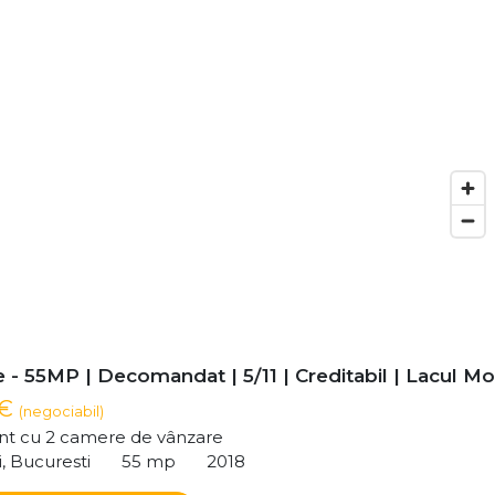
- 55MP | Decomandat | 5/11 | Creditabil | Lacul Mor
 €
(negociabil)
t cu 2 camere de vânzare
i, Bucuresti
55 mp
2018