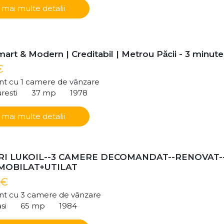
 mai multe detalii
art & Modern | Creditabil | Metrou Păcii - 3 minute
€
t cu 1 camere de vânzare
resti
37 mp
1978
 mai multe detalii
I LUKOIL--3 CAMERE DECOMANDAT--RENOVAT-
-MOBILAT+UTILAT
 €
t cu 3 camere de vânzare
si
65 mp
1984