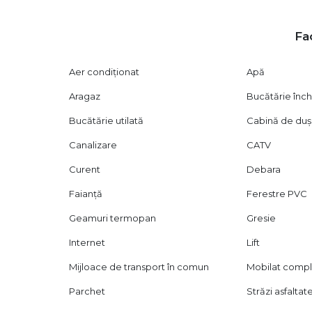
Oferim sprijin complet pe tot parcursul tranzacției (obți
proprietății, etc.).
Fac
Vizionarea se face doar pe baza semnării unui contract de 
1169) privind libertatea contractuală.
Aer condiționat
Apă
Aragaz
Bucătărie înch
Bucătărie utilată
Cabină de duș
Canalizare
CATV
Curent
Debara
Faianță
Ferestre PVC
Geamuri termopan
Gresie
Internet
Lift
Mijloace de transport în comun
Mobilat comp
Parchet
Străzi asfaltat