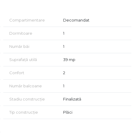
Compartimentare
Decomandat
erului
Dormitoare
1
Număr băi
1
 Știință și Tehnologie Politehnica București
Suprafață utilă
39 mp
Confort
2
6
Număr balcoane
1
ne
Stadiu construcție
Finalizată
Tip construcție
Plăci
universitar