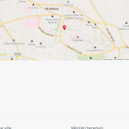
e vile
Vânzări terenuri