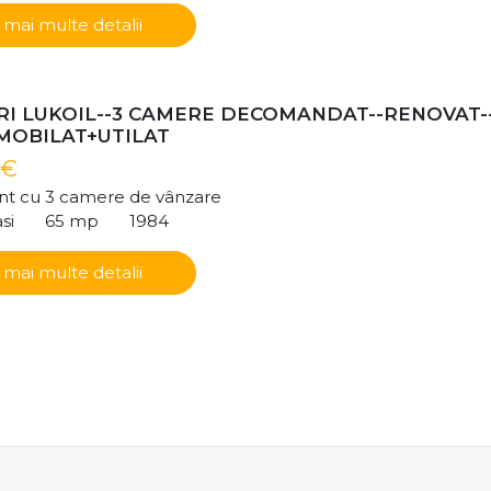
 mai multe detalii
I LUKOIL--3 CAMERE DECOMANDAT--RENOVAT-
-MOBILAT+UTILAT
 €
t cu 3 camere de vânzare
si
65 mp
1984
 mai multe detalii