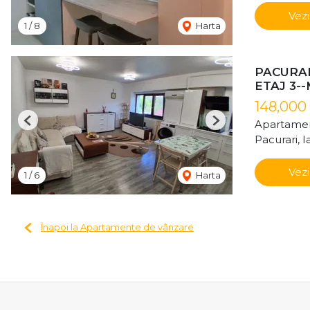
Vezi
1
/
8
Harta
PACURAR
ETAJ 3-
148,000
Apartamen
Previous
Next
Pacurari, Ia
Vezi
1
/
6
Harta
Înapoi la Apartamente de vânzare