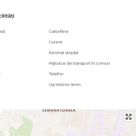
nerea creditului, perfectarea actelor, amenajarea
ilități
vizionare, în conformitate cu dispozițiile Codului Civil (art.
isă
Calorifere
Curent
Iluminat stradal
Mijloace de transport în comun
e
Telefon
Uși interior lemn