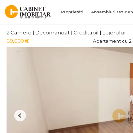
Proprietăți
Ansambluri reziden
2 Camere | Decomandat | Creditabil | Lujerului
69,000 €
Apartament cu 2
Previous