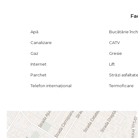
Oferim sprijin complet pe tot parcursul tranzacției (obți
proprietății, etc.).
Fac
Vizionarea se face doar pe baza semnării unui contract de 
1169) privind libertatea contractuală.
Apă
Bucătărie înch
Canalizare
CATV
Gaz
Gresie
Internet
Lift
Parchet
Străzi asfaltat
Telefon internațional
Termoficare