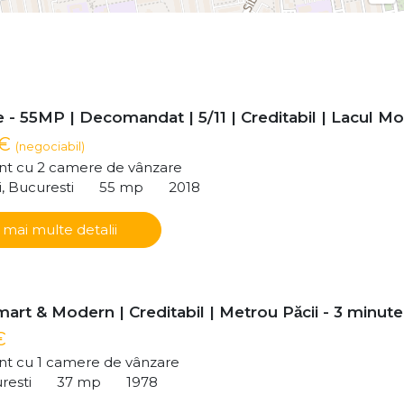
- 55MP | Decomandat | 5/11 | Creditabil | Lacul Mor
 €
(negociabil)
t cu 2 camere de vânzare
i, Bucuresti
55 mp
2018
 mai multe detalii
art & Modern | Creditabil | Metrou Păcii - 3 minute
€
t cu 1 camere de vânzare
resti
37 mp
1978