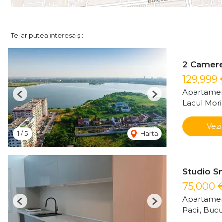
Te-ar putea interesa și:
2 Camere 
129,999
Apartamen
Previous
Next
Lacul Mori
Vezi
1
/
5
Harta
Studio Sm
75,000 
Apartamen
Previous
Next
Pacii, Bucu