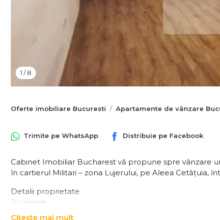
1
/
8
Oferte imobiliare Bucuresti
Apartamente de vânzare Bucu
Trimite pe
WhatsApp
Distribuie pe
Facebook
Cabinet Imobiliar Bucharest vă propune spre vânzare u
în cartierul Militari – zona Lujerului, pe Aleea Cetățuia, î
Detalii proprietate
2 camere
Compartimentare: decomandată
Citește mai mult