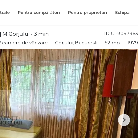
țiale
Pentru cumpărători
Pentru proprietari
Echipa
ID CP3097963
 M Gorjului - 3 min
2 camere de vânzare
Gorjului, Bucuresti
52 mp
1979
Next