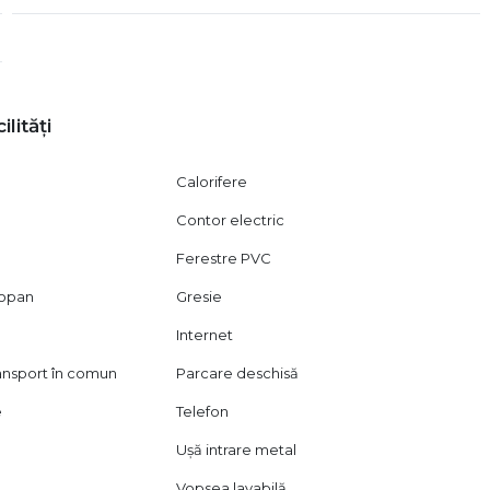
vizionare, în conformitate cu dispozițiile Codului Civil (art.
ilități
Calorifere
Contor electric
Ferestre PVC
mopan
Gresie
Internet
ransport în comun
Parcare deschisă
e
Telefon
Ușă intrare metal
Vopsea lavabilă