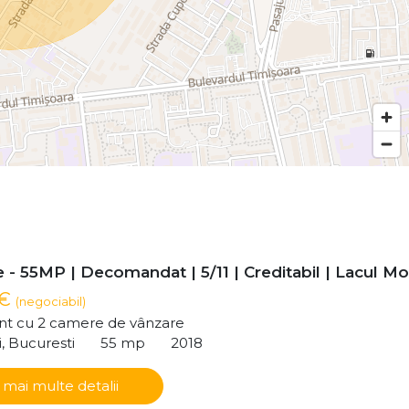
- 55MP | Decomandat | 5/11 | Creditabil | Lacul Mor
 €
(negociabil)
t cu 2 camere de vânzare
i, Bucuresti
55 mp
2018
 mai multe detalii