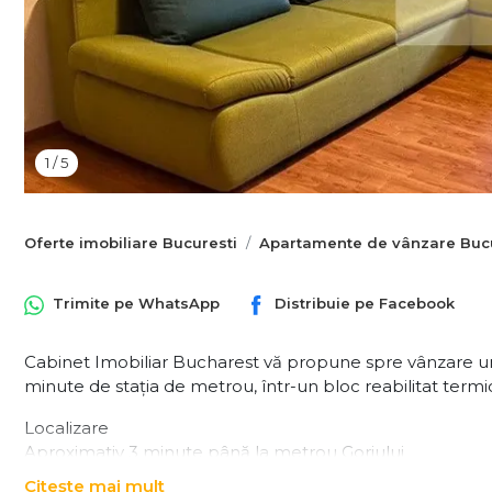
1
/
5
Oferte imobiliare Bucuresti
Apartamente de vânzare Bucu
Trimite pe
WhatsApp
Distribuie pe
Facebook
Cabinet Imobiliar Bucharest vă propune spre vânzare un a
minute de stația de metrou, într-un bloc reabilitat termi
Localizare
Aproximativ 3 minute până la metrou Gorjului
Acces rapid către mijloace de transport, supermarketuri, șc
Citește mai mult