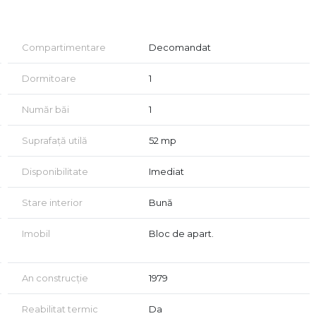
Compartimentare
Decomandat
Dormitoare
1
Număr băi
1
Suprafață utilă
52 mp
Disponibilitate
Imediat
Stare interior
Bună
Imobil
Bloc de apart.
An construcție
1979
nerea creditului, perfectarea actelor, amenajarea
Reabilitat termic
Da