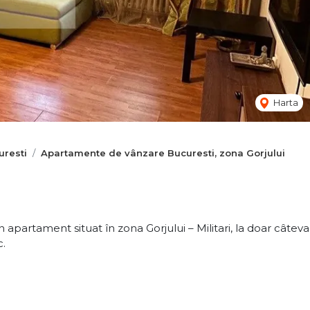
Harta
resti
Apartamente de vânzare Bucuresti, zona Gorjului
partament situat în zona Gorjului – Militari, la doar câteva
c.
oli și alte facilități urbane