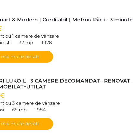
art & Modern | Creditabil | Metrou Păcii - 3 minute
€
t cu 1 camere de vânzare
resti
37 mp
1978
 mai multe detalii
I LUKOIL--3 CAMERE DECOMANDAT--RENOVAT-
-MOBILAT+UTILAT
 €
t cu 3 camere de vânzare
si
65 mp
1984
 mai multe detalii