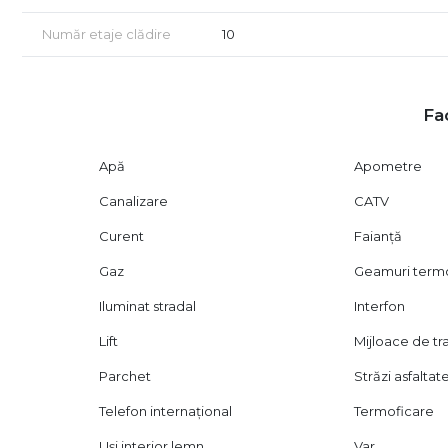
Vizionarea se face doar pe baza semnării unui contract de 
Număr etaje clădire
10
1169) privind libertatea contractuală.
Fac
Apă
Apometre
Canalizare
CATV
Curent
Faianță
Gaz
Geamuri ter
Iluminat stradal
Interfon
Lift
Mijloace de t
Parchet
Străzi asfaltat
Telefon internațional
Termoficare
Uși interior lemn
Var