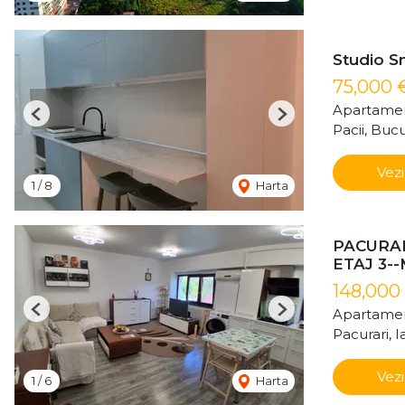
Studio Sm
75,000 
Apartamen
Previous
Next
Pacii, Bucu
Vezi
1
/
8
Harta
PACURAR
ETAJ 3-
148,000
Apartamen
Previous
Next
Pacurari, Ia
Vezi
1
/
6
Harta