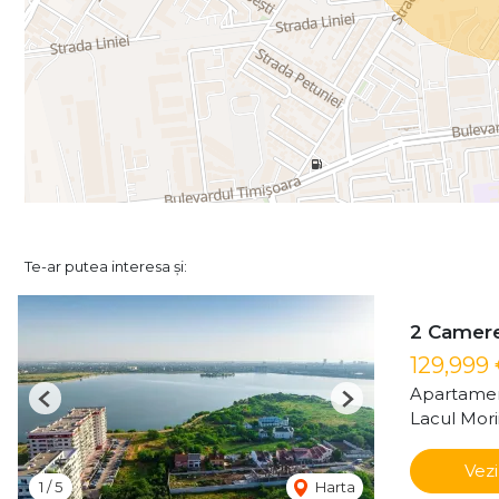
Te-ar putea interesa și:
2 Camere 
129,999
Apartamen
Previous
Next
Lacul Mori
Vezi
1
/
5
Harta