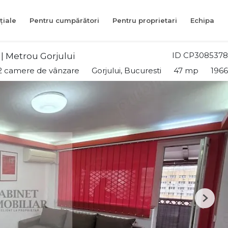
țiale
Pentru cumpărători
Pentru proprietari
Echipa
ID CP3085378
 | Metrou Gorjului
2 camere de vânzare
Gorjului, Bucuresti
47 mp
1966
Next