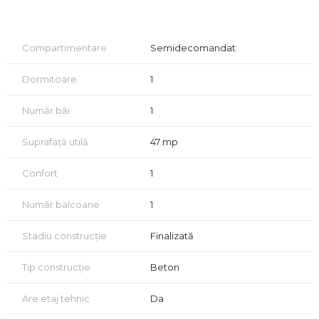
Compartimentare
Semidecomandat
Dormitoare
1
Număr băi
1
stiții suplimentare
Suprafață utilă
47 mp
Confort
1
Număr balcoane
1
e
Stadiu construcție
Finalizată
Tip construcție
Beton
onării excelente
Are etaj tehnic
Da
nerea creditului, perfectarea actelor, amenajarea