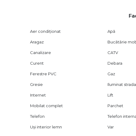
proprietății, etc.).
Vizionarea se face doar pe baza semnării unui contract de 
Fac
1169) privind libertatea contractuală.
Aer condiționat
Apă
Aragaz
Bucătărie mob
Canalizare
CATV
Curent
Debara
Ferestre PVC
Gaz
Gresie
Iluminat strada
Internet
Lift
Mobilat complet
Parchet
Telefon
Telefon intern
Uși interior lemn
Var