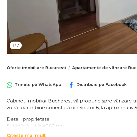
1
/
7
Oferte imobiliare Bucuresti
Apartamente de vânzare Bucu
Trimite pe
WhatsApp
Distribuie pe
Facebook
Cabinet Imobiliar Bucharest vă propune spre vânzare u
zonă foarte bine conectată din Sector 6, la aproximativ 
Detalii proprietate
Suprafață utilă: 46,62 mp
Suprafață totala: 52 mp
Citește mai mult