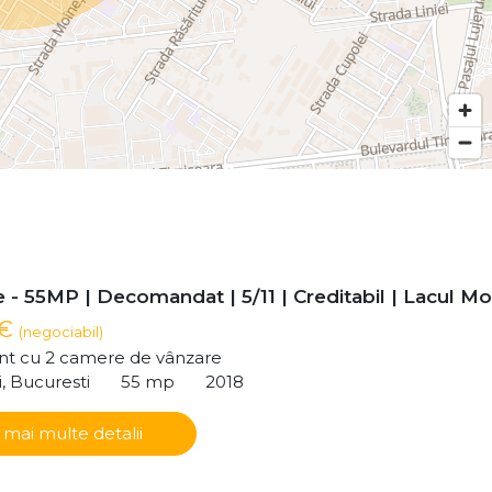
- 55MP | Decomandat | 5/11 | Creditabil | Lacul Mor
 €
(negociabil)
t cu 2 camere de vânzare
i, Bucuresti
55 mp
2018
 mai multe detalii