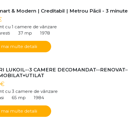
art & Modern | Creditabil | Metrou Păcii - 3 minute
€
t cu 1 camere de vânzare
resti
37 mp
1978
 mai multe detalii
I LUKOIL--3 CAMERE DECOMANDAT--RENOVAT-
-MOBILAT+UTILAT
 €
t cu 3 camere de vânzare
si
65 mp
1984
 mai multe detalii