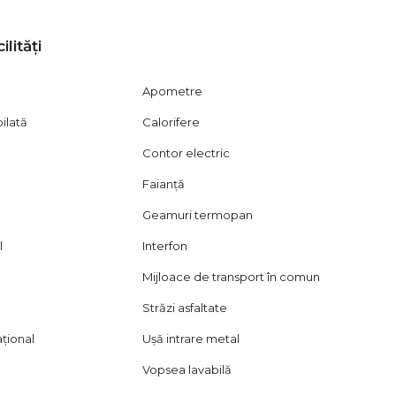
vizionare, în conformitate cu dispozițiile Codului Civil (art.
ilități
Apometre
ilată
Calorifere
Contor electric
Faianță
Geamuri termopan
l
Interfon
Mijloace de transport în comun
Străzi asfaltate
ațional
Ușă intrare metal
Vopsea lavabilă