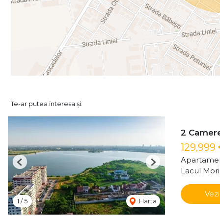
Te-ar putea interesa și:
2 Camere 
129,999
Apartamen
Previous
Next
Lacul Mori
Vezi
1
/
5
Harta