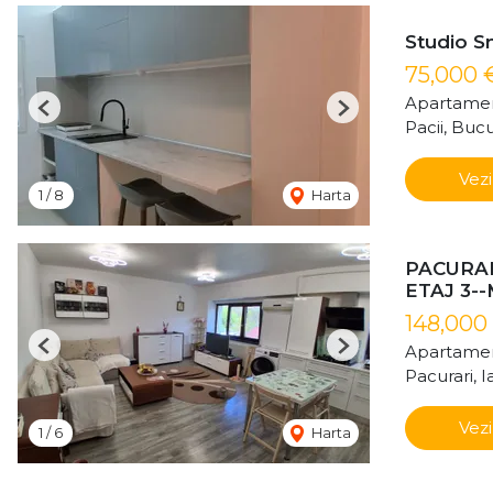
Studio Sm
75,000 
Apartamen
Previous
Next
Pacii, Bucu
Vezi
1
/
8
Harta
PACURAR
ETAJ 3-
148,000
Apartamen
Previous
Next
Pacurari, Ia
Vezi
1
/
6
Harta