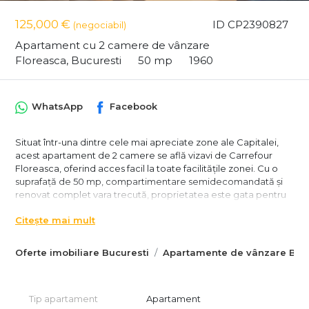
125,000 €
ID CP2390827
(negociabil)
Apartament cu 2 camere de vânzare
Floreasca, Bucuresti
50 mp
1960
WhatsApp
Facebook
Situat într-una dintre cele mai apreciate zone ale Capitalei,
acest apartament de 2 camere se află vizavi de Carrefour
Floreasca, oferind acces facil la toate facilitățile zonei. Cu o
suprafață de 50 mp, compartimentare semidecomandată și
renovat complet vara trecută, proprietatea este gata pentru
mutare imediată.
Citește mai mult
Detalii apartament
• Suprafață utilă de 50 mp, compartimentare
Oferte imobiliare Bucuresti
Apartamente de vânzare Bucu
semidecomandată
• Etaj 1 din 3, poziție ideală într-un imobil cu regim redus de
înălțime
• Recent renovat, finisaje moderne și atmosferă primitoare
Tip apartament
Apartament