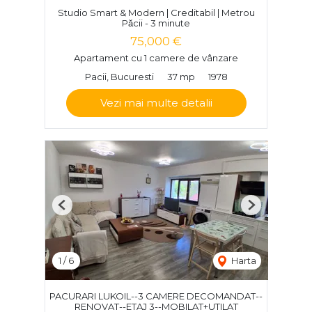
Studio Smart & Modern | Creditabil | Metrou
Păcii - 3 minute
75,000 €
Apartament cu 1 camere de vânzare
Pacii, Bucuresti
37 mp
1978
Vezi mai multe detalii
Previous
Next
1
/
6
Harta
PACURARI LUKOIL--3 CAMERE DECOMANDAT--
RENOVAT--ETAJ 3--MOBILAT+UTILAT