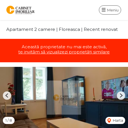
Meniu
Apartament 2 camere | Floreasca | Recent renovat
Această proprietate nu mai este activă,
te invităm să vizualizezi proprietăți similare
Previous
Nex
1
/
8
Harta