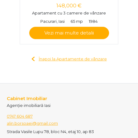
148,000 €
Apartament cu 3 camere de vânzare
Pacurari, Iasi
65 mp
1984
Vezi mai multe detalii
Înapoi la Apartamente de vânzare
Cabinet Imobiliar
Agenție imobiliară Iasi
0747 604 687
alin.borsoaei@gmail.com
Strada Vasile Lupu 78, bloc N4, etaj 10, ap 83