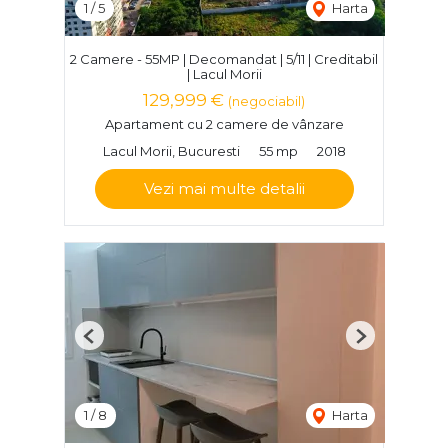
1
/
5
Harta
2 Camere - 55MP | Decomandat | 5/11 | Creditabil
| Lacul Morii
129,999 €
(negociabil)
Apartament cu 2 camere de vânzare
Lacul Morii, Bucuresti
55 mp
2018
Vezi mai multe detalii
Previous
Next
1
/
8
Harta