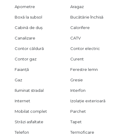
Apometre
Aragaz
Boxă la subsol
Bucătărie închisă
Cabină de duș
Calorifere
Canalizare
CATV
Contor căldură
Contor electric
Contor gaz
Curent
Faianță
Ferestre lemn
Gaz
Gresie
Iluminat stradal
Interfon
Internet
Izolație exterioară
Mobilat complet
Parchet
Străzi asfaltate
Tapet
Telefon
Termoficare