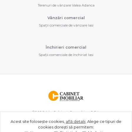
Terenuri de vânzare Valea Adanca
Vânzări comercial
Spații comerciale de vânzare Iasi
Închirieri comercial
Spații comerciale de închiriat Iasi
©
2026
A.b. Cabinet Consulting S.R.L.
Acest site folosește cookies,
află detalii
.
Alege ce tipuri de
cookies dorești să permitem:
Site creat în