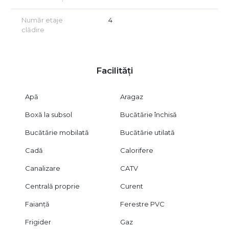
Număr etaje
4
clădire
Facilități
Apă
Aragaz
Boxă la subsol
Bucătărie închisă
Bucătărie mobilată
Bucătărie utilată
Cadă
Calorifere
Canalizare
CATV
Centrală proprie
Curent
Faianță
Ferestre PVC
Frigider
Gaz