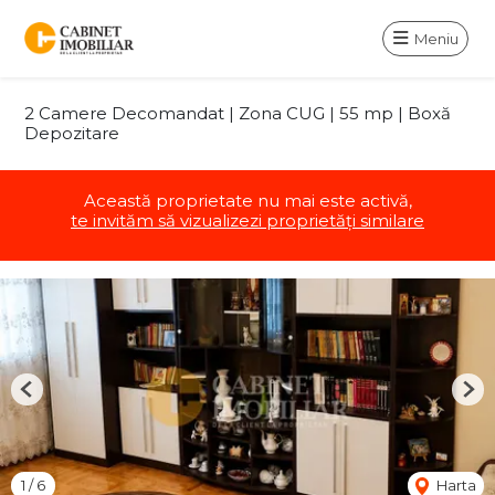
Meniu
2 Camere Decomandat | Zona CUG | 55 mp | Boxă
Depozitare
Această proprietate nu mai este activă,
te invităm să vizualizezi proprietăți similare
Previous
Nex
1
/
6
Harta