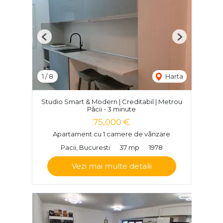
Previous
Next
1
/
8
Harta
Studio Smart & Modern | Creditabil | Metrou
Păcii - 3 minute
75,000 €
Apartament cu 1 camere de vânzare
Pacii, Bucuresti
37 mp
1978
Vezi mai multe detalii