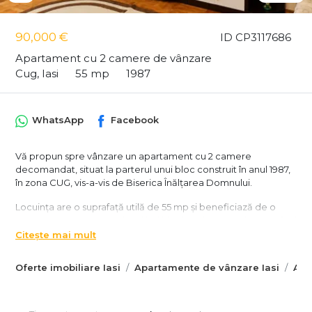
90,000 €
ID CP3117686
Apartament cu 2 camere de vânzare
Cug, Iasi
55 mp
1987
WhatsApp
Facebook
Vă propun spre vânzare un apartament cu 2 camere
decomandat, situat la parterul unui bloc construit în anul 1987,
în zona CUG, vis-a-vis de Biserica Înălțarea Domnului.
Locuința are o suprafață utilă de 55 mp și beneficiază de o
compartimentare practică, fiind ideală atât pentru locuit, cât și
pentru investiție.
Citește mai mult
✔ Centrală termică proprie
Oferte imobiliare Iasi
Apartamente de vânzare Iasi
Apa
✔ Tâmplărie PVC cu geam termopan
✔ Izolație exterioară
✔ Boxă pentru depozitare
✔ Se vinde mobilat, exact ca în fotografii