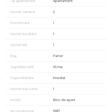
Tip apartament
Apartament
Apartamentul este amplasat într-o zonă liniștită, cu acces
Număr camere
2
rapid către toate punctele de interes: mijloace de transport în
comun, centre comerciale, farmacii, școli, grădinițe și
magazine.
Dormitoare
1
Preț: 90.000 Euro – ușor negociabil
Număr bucătării
1
Pentru detalii, contactati-ma la 0726086966 Razvan Leonte
Număr băi
1
Etaj
Parter
Suprafață utilă
55 mp
Disponibilitate
Imediat
Număr balcoane
1
Imobil
Bloc de apart.
An construcție
1987