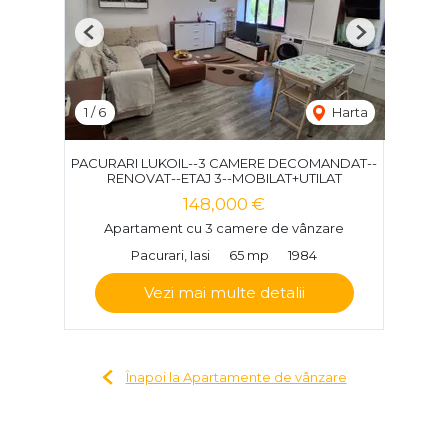
Previous
Next
1
/
6
Harta
PACURARI LUKOIL--3 CAMERE DECOMANDAT--
RENOVAT--ETAJ 3--MOBILAT+UTILAT
148,000 €
Apartament cu 3 camere de vânzare
Pacurari, Iasi
65 mp
1984
Vezi mai multe detalii
Înapoi la Apartamente de vânzare