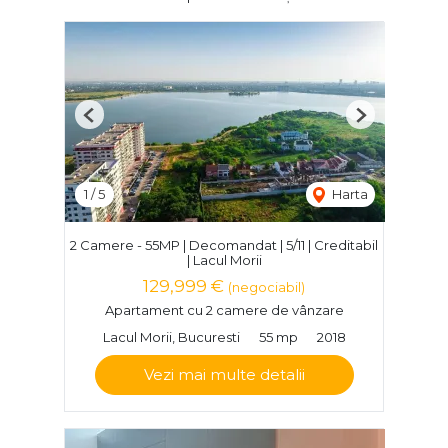
Previous
Next
1
/
5
Harta
2 Camere - 55MP | Decomandat | 5/11 | Creditabil
| Lacul Morii
129,999 €
(negociabil)
Apartament cu 2 camere de vânzare
Lacul Morii, Bucuresti
55 mp
2018
Vezi mai multe detalii