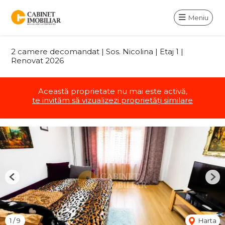
Meniu
2 camere decomandat | Sos. Nicolina | Etaj 1 |
Renovat 2026
Această proprietate nu mai este activă,
te invităm să vizualizezi proprietăți similare
Previous
Nex
1
/
9
Harta