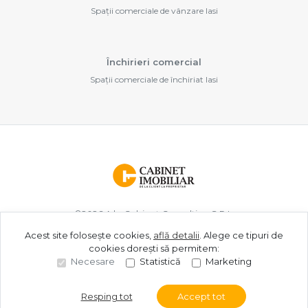
Spații comerciale de vânzare Iasi
Închirieri comercial
Spații comerciale de închiriat Iasi
©
2026
A.b. Cabinet Consulting S.R.L.
Acest site folosește cookies,
află detalii
.
Alege ce tipuri de
cookies dorești să permitem:
Site creat în
Necesare
Statistică
Marketing
Resping tot
Accept tot