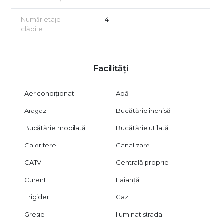
Număr etaje
4
clădire
Facilități
Aer condiționat
Apă
Aragaz
Bucătărie închisă
Bucătărie mobilată
Bucătărie utilată
Calorifere
Canalizare
CATV
Centrală proprie
Curent
Faianță
Frigider
Gaz
Gresie
Iluminat stradal