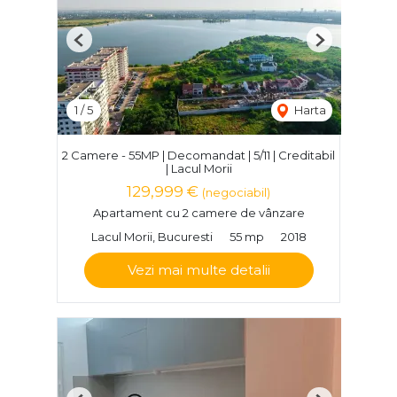
Previous
Next
1
/
5
Harta
2 Camere - 55MP | Decomandat | 5/11 | Creditabil
| Lacul Morii
129,999 €
(negociabil)
Apartament cu 2 camere de vânzare
Lacul Morii, Bucuresti
55 mp
2018
Vezi mai multe detalii