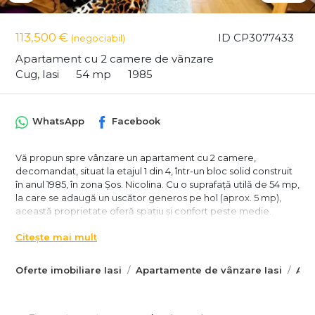
113,500 €
ID CP3077433
(negociabil)
Apartament cu 2 camere de vânzare
Cug, Iasi
54 mp
1985
WhatsApp
Facebook
Vă propun spre vânzare un apartament cu 2 camere,
decomandat, situat la etajul 1 din 4, într-un bloc solid construit
în anul 1985, în zona Șos. Nicolina. Cu o suprafață utilă de 54 mp,
la care se adaugă un uscător generos pe hol (aprox. 5 mp),
această proprietate oferă spațiu și confort peste medie.
Renovat în martie 2026:
Citește mai mult
- Parchet nou
Oferte imobiliare Iasi
Apartamente de vânzare Iasi
Apa
- Uși interioare schimbate
- Instalație sanitară și electrică refăcute integral
Dotări și beneficii: