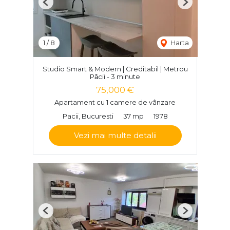
Previous
Next
1
/
8
Harta
Studio Smart & Modern | Creditabil | Metrou
Păcii - 3 minute
75,000 €
Apartament cu 1 camere de vânzare
Pacii, Bucuresti
37 mp
1978
Vezi mai multe detalii
Previous
Next