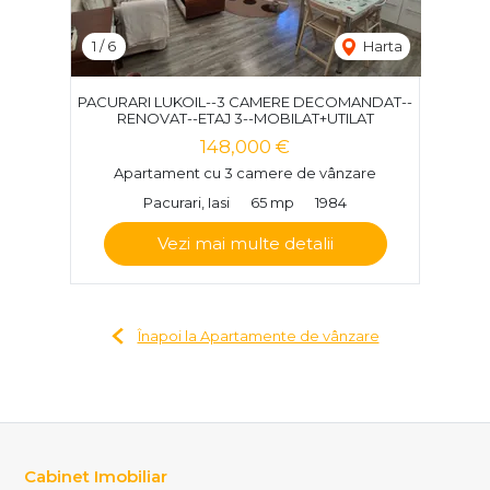
1
/
6
Harta
PACURARI LUKOIL--3 CAMERE DECOMANDAT--
RENOVAT--ETAJ 3--MOBILAT+UTILAT
148,000 €
Apartament cu 3 camere de vânzare
Pacurari, Iasi
65 mp
1984
Vezi mai multe detalii
Înapoi la Apartamente de vânzare
Cabinet Imobiliar