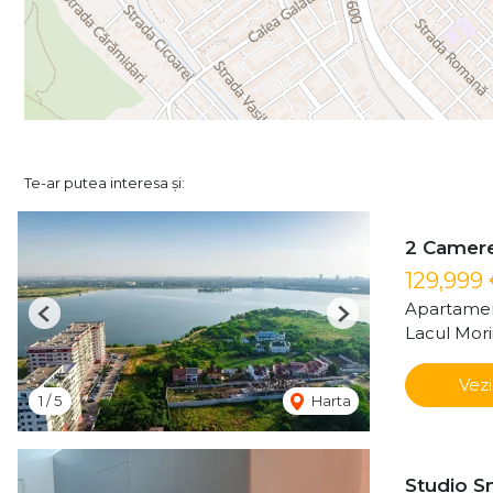
Te-ar putea interesa și:
2 Camere 
129,999
Apartamen
Previous
Next
Lacul Mori
Vezi
1
/
5
Harta
Studio Sm