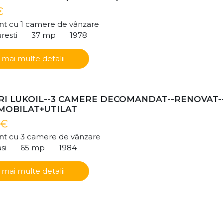
€
t cu 1 camere de vânzare
resti
37 mp
1978
 mai multe detalii
I LUKOIL--3 CAMERE DECOMANDAT--RENOVAT-
-MOBILAT+UTILAT
 €
t cu 3 camere de vânzare
si
65 mp
1984
 mai multe detalii