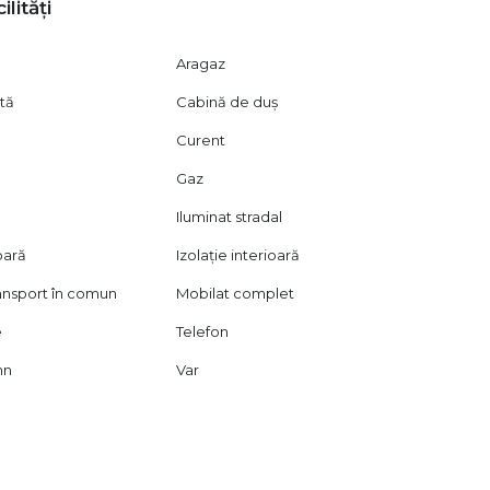
ilități
Aragaz
ată
Cabină de duș
Curent
Gaz
Iluminat stradal
oară
Izolație interioară
ransport în comun
Mobilat complet
e
Telefon
mn
Var