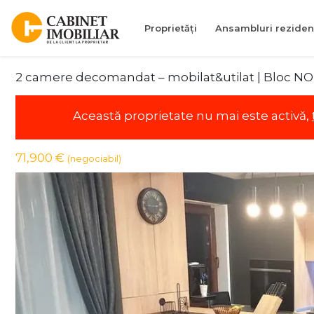
Proprietăți
Ansambluri reziden
2 camere decomandat – mobilat&utilat | Bloc N
Această proprietate nu mai este activă,
71,900 €
(negociabil)