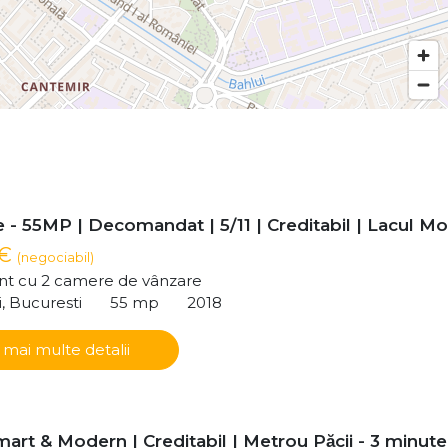
- 55MP | Decomandat | 5/11 | Creditabil | Lacul Mor
 €
(negociabil)
t cu 2 camere de vânzare
i, Bucuresti
55 mp
2018
 mai multe detalii
art & Modern | Creditabil | Metrou Păcii - 3 minute