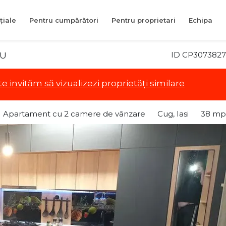
țiale
Pentru cumpărători
Pentru proprietari
Echipa
ID CP3073827
OU
te invităm să vizualizezi proprietăți similare
Apartament cu 2 camere de vânzare
Cug, Iasi
38 mp