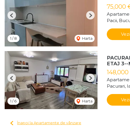
75,000 
Apartamen
Previous
Next
Pacii, Bucu
Vezi
1
/
8
Harta
PACURAR
ETAJ 3-
148,000
Apartamen
Previous
Next
Pacurari, Ia
Vezi
1
/
6
Harta
Înapoi la Apartamente de vânzare