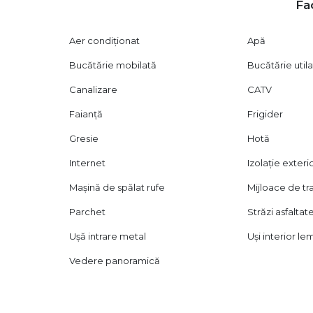
Fac
Aer condiționat
Apă
Bucătărie mobilată
Bucătărie util
Canalizare
CATV
Faianță
Frigider
Gresie
Hotă
Internet
Izolație exteri
Mașină de spălat rufe
Mijloace de t
Parchet
Străzi asfaltat
Ușă intrare metal
Uși interior le
Vedere panoramică