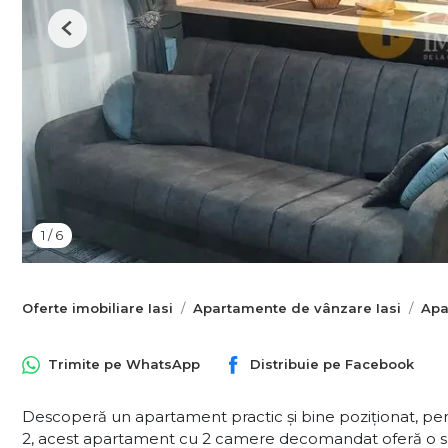
Previous
1
/
6
Oferte imobiliare Iasi
Apartamente de vânzare Iasi
Apa
Trimite pe
WhatsApp
Distribuie pe
Facebook
Descoperă un apartament practic și bine poziționat, perfec
2, acest apartament cu 2 camere decomandat oferă o supr