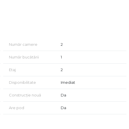
litate
Număr camere
2
Număr bucătării
1
Etaj
2
Disponibilitate
Imediat
Construcție nouă
Da
Are pod
Da
onte