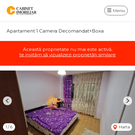
Meniu
Apartament 1 Camera Decomandat+Boxa
Această proprietate nu mai este activă,
te invităm să vizualizezi proprietăți similare
Previous
Nex
1
/
6
Harta