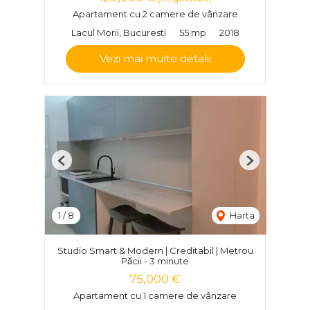
Apartament cu 2 camere de vânzare
Lacul Morii, Bucuresti
55 mp
2018
Vezi mai multe detalii
Previous
Next
1
/
8
Harta
Studio Smart & Modern | Creditabil | Metrou
Păcii - 3 minute
75,000 €
Apartament cu 1 camere de vânzare