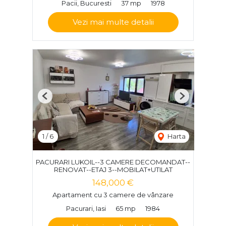
Pacii, Bucuresti
37 mp
1978
Vezi mai multe detalii
Previous
Next
1
/
6
Harta
PACURARI LUKOIL--3 CAMERE DECOMANDAT--
RENOVAT--ETAJ 3--MOBILAT+UTILAT
148,000 €
Apartament cu 3 camere de vânzare
Pacurari, Iasi
65 mp
1984