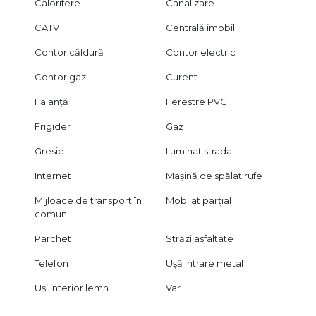
Calorifere
Canalizare
CATV
Centrală imobil
Contor căldură
Contor electric
Contor gaz
Curent
Faianță
Ferestre PVC
Frigider
Gaz
Gresie
Iluminat stradal
Internet
Mașină de spălat rufe
Mijloace de transport în
Mobilat parțial
comun
Parchet
Străzi asfaltate
Telefon
Ușă intrare metal
Uși interior lemn
Var