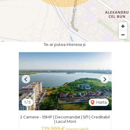
Te-ar putea interesa și:
Previous
Next
1
/
5
Harta
2 Camere - 55MP | Decomandat | 5/11 | Creditabil
| Lacul Morii
129,999 €
(negociabil)