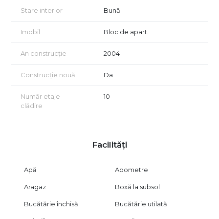
Stare interior
Bună
Imobil
Bloc de apart.
An construcție
2004
Construcție nouă
Da
Număr etaje
10
clădire
Facilități
Apă
Apometre
Aragaz
Boxă la subsol
Bucătărie închisă
Bucătărie utilată