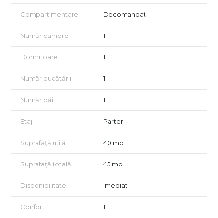
Compartimentare
Decomandat
Număr camere
1
Dormitoare
1
Număr bucătării
1
Număr băi
1
Etaj
Parter
Suprafață utilă
40 mp
Suprafață totală
45 mp
Disponibilitate
Imediat
Confort
1