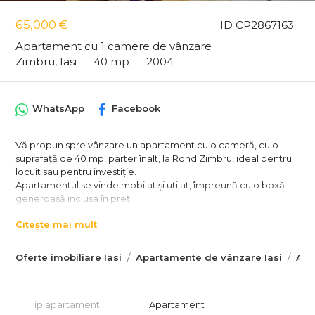
65,000 €
ID CP2867163
Apartament cu 1 camere de vânzare
Zimbru, Iasi
40 mp
2004
WhatsApp
Facebook
Vă propun spre vânzare un apartament cu o cameră, cu o
suprafață de 40 mp, parter înalt, la Rond Zimbru, ideal pentru
locuit sau pentru investiție.
Apartamentul se vinde mobilat și utilat, împreună cu o boxă
generoasă inclusa în preț.
Imobilul este la Rond Zimbru, foarte aproape de stația de
Citește mai mult
tramvai/autobuz, dar și în vecinătatea școlilor, grădinițelor și a
magazinelor.
Oferte imobiliare Iasi
Apartamente de vânzare Iasi
Apa
Punct de reper: Rond Zimbru
Preț: 65.000 euro
Pentru mai multe detalii și vizionari, mă puteți contacta la
Tip apartament
Apartament
0735679758 -Loredana.