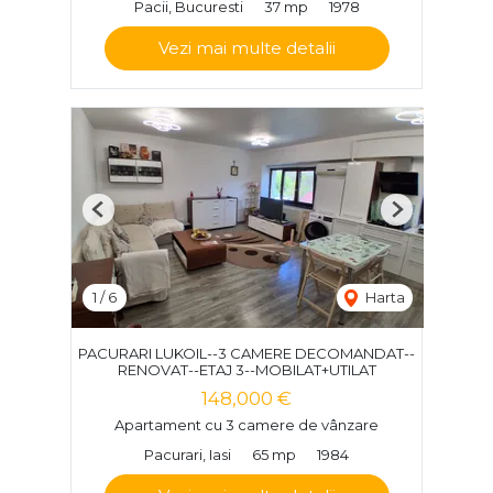
Pacii, Bucuresti
37 mp
1978
Vezi mai multe detalii
Previous
Next
1
/
6
Harta
PACURARI LUKOIL--3 CAMERE DECOMANDAT--
RENOVAT--ETAJ 3--MOBILAT+UTILAT
148,000 €
Apartament cu 3 camere de vânzare
Pacurari, Iasi
65 mp
1984