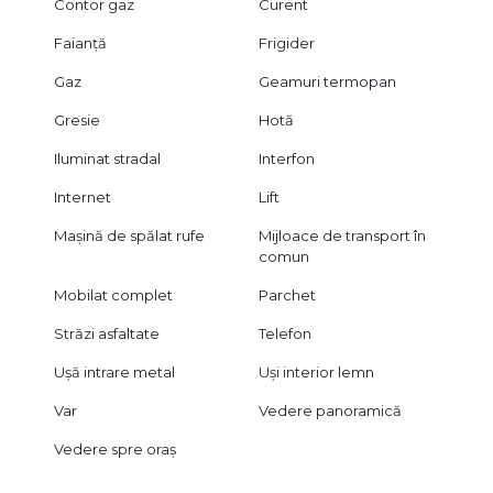
Contor gaz
Curent
Faianță
Frigider
Gaz
Geamuri termopan
Gresie
Hotă
Iluminat stradal
Interfon
Internet
Lift
Mașină de spălat rufe
Mijloace de transport în
comun
Mobilat complet
Parchet
Străzi asfaltate
Telefon
Ușă intrare metal
Uși interior lemn
Var
Vedere panoramică
Vedere spre oraș