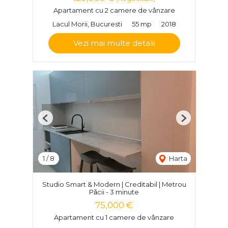
Apartament cu 2 camere de vânzare
Lacul Morii, Bucuresti
55 mp
2018
Vezi mai multe detalii
Previous
Next
1
/
8
Harta
Studio Smart & Modern | Creditabil | Metrou
Păcii - 3 minute
75,000 €
Apartament cu 1 camere de vânzare