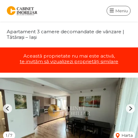
Meniu
Apartament 3 camere decomandate de vânzare |
Tătărași – Iași
Această proprietate nu mai este activă,
te invităm să vizualizezi proprietăți similare
Previous
Nex
1
/
7
Harta