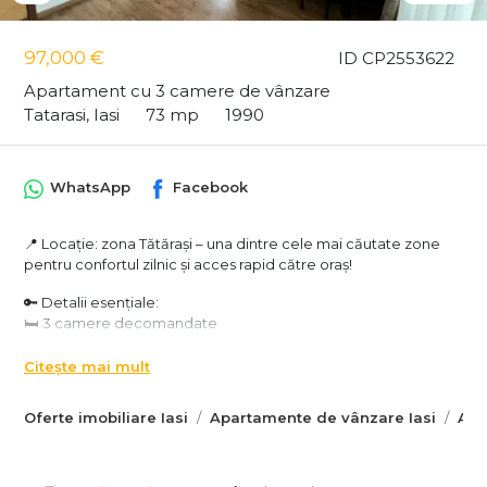
97,000 €
ID CP2553622
Apartament cu 3 camere de vânzare
Tatarasi, Iasi
73 mp
1990
WhatsApp
Facebook
📍 Locație: zona Tătărași – una dintre cele mai căutate zone
pentru confortul zilnic și acces rapid către oraș!
🔑 Detalii esențiale:
🛏️ 3 camere decomandate
🛁 2 baie
🍳 Bucătărie deschisă
Citește mai mult
🧱 Bloc construit în 1990
📐 Suprafață utilă: 73 mp | Suprafață totală: 77 mp
Oferte imobiliare Iasi
Apartamente de vânzare Iasi
Apa
🏢 Etaj mansardă
🛋️ Se vinde complet mobilat și utilat – intri cu valiza și te muți
direct!