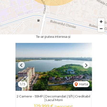
Te-ar putea interesa și:
Previous
Next
1
/
5
Harta
2 Camere - 55MP | Decomandat | 5/11 | Creditabil
| Lacul Morii
129,999 €
(negociabil)