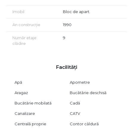
Imobil
Bloc de apart.
An construcție
1990
Număr etaje
9
clădire
Facilități
Apă
Apometre
Aragaz
Bucătărie deschisă
Bucătărie mobilată
Cadă
Canalizare
CATV
Centrală proprie
Contor căldură