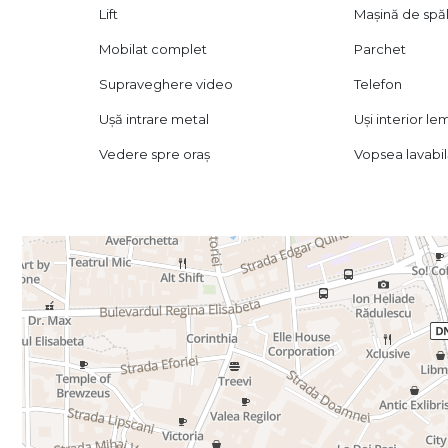
Lift
Mașină de spăl
Mobilat complet
Parchet
Supraveghere video
Telefon
Ușă intrare metal
Uși interior le
Vedere spre oraș
Vopsea lavabi