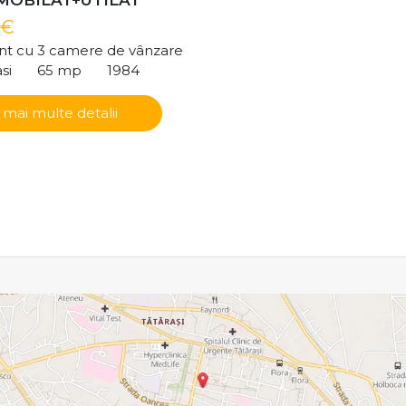
 €
t cu 3 camere de vânzare
si
65 mp
1984
 mai multe detalii