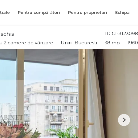
țiale
Pentru cumpărători
Pentru proprietari
Echipa
ID CP3123098
eschis
u 2 camere de vânzare
Unirii, Bucuresti
38 mp
1960
Next