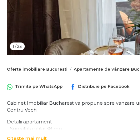
1
/
23
Oferte imobiliare Bucuresti
Apartamente de vânzare Bucu
Trimite pe
WhatsApp
Distribuie pe
Facebook
Cabinet Imobiliar Bucharest va propune spre vanzare un
Centru Vechi
Detalii apartament
- Suprafata utila: 38 mp
- Suprafata totala: 43 mp
Citește mai mult