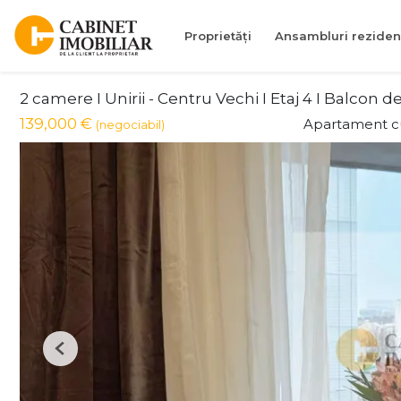
Proprietăți
Ansambluri reziden
2 camere I Unirii - Centru Vechi I Etaj 4 I Balcon d
139,000 €
Apartament c
(negociabil)
Previous