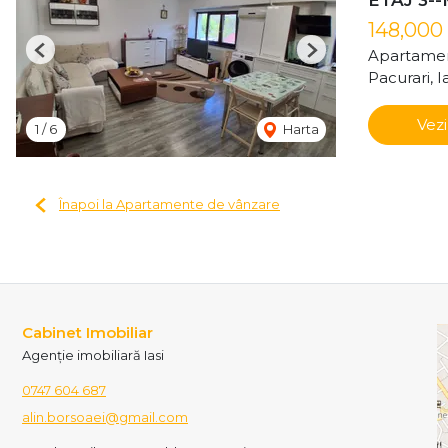
148,000
Apartamen
Previous
Next
Pacurari, Ia
Vezi
1
/
6
Harta
Înapoi la Apartamente de vânzare
Cabinet Imobiliar
Agenție imobiliară Iasi
0747 604 687
alin.borsoaei@gmail.com