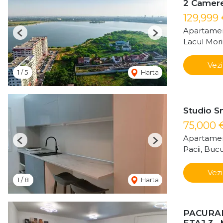
2 Camere 
129,999
Apartamen
Previous
Next
Lacul Mori
Vezi
1
/
5
Harta
Studio Sm
75,000 
Apartamen
Previous
Next
Pacii, Bucu
Vezi
1
/
8
Harta
PACURAR
ETAJ 3-