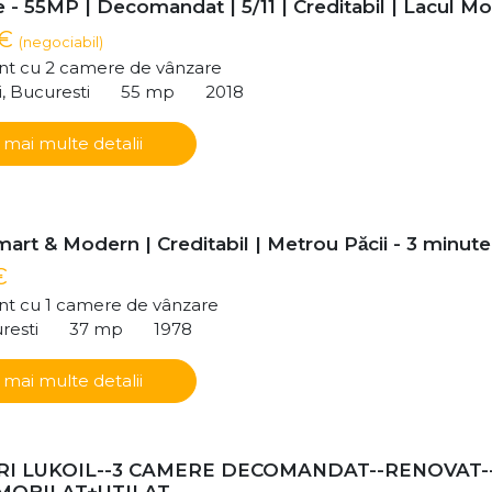
- 55MP | Decomandat | 5/11 | Creditabil | Lacul Mor
 €
(negociabil)
t cu 2 camere de vânzare
i, Bucuresti
55 mp
2018
 mai multe detalii
art & Modern | Creditabil | Metrou Păcii - 3 minute
€
t cu 1 camere de vânzare
resti
37 mp
1978
 mai multe detalii
I LUKOIL--3 CAMERE DECOMANDAT--RENOVAT-
-MOBILAT+UTILAT