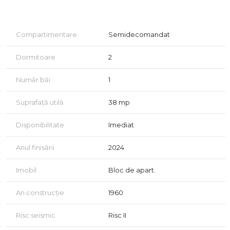
open-space
Compartimentare
Semidecomandat
Dormitoare
2
Număr băi
1
Suprafață utilă
38 mp
itoare și living, având capacitate de cazare pentru până la
upabilitate medie de 80% și un randament estimat de 12%.
Disponibilitate
Imediat
Anul finisării
2024
vizionare, în conformitate cu dispozițiile Codului Civil (art.
Imobil
Bloc de apart.
Cabinet Imobiliar Bucharest!
An construcție
1960
Risc seismic
Risc II