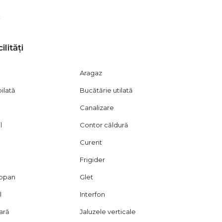
ilități
Aragaz
ilată
Bucătărie utilată
Canalizare
l
Contor căldură
Curent
Frigider
mopan
Glet
l
Interfon
oară
Jaluzele verticale