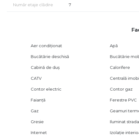
Număr etaje clădire
7
Fac
Aer condiționat
Apă
Bucătărie deschisă
Bucătărie mob
Cabină de duș
Calorifere
CATV
Centrală imobi
Contor electric
Contor gaz
Faianță
Ferestre PVC
Gaz
Geamuri ter
Gresie
Iluminat strada
Internet
Izolație interi