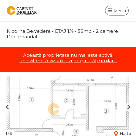
Meniu
Nicolina Belvedere - ETAJ 1/4 - 58mp - 2 camere
Decomandat
Această proprietate nu mai este activă,
te invităm să vizualizezi proprietăți similare
Previous
Nex
1
/
9
Harta