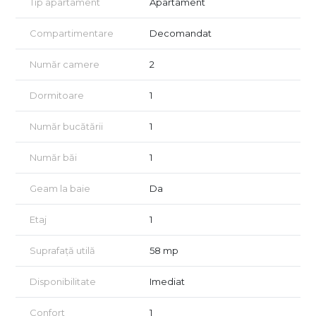
Tip apartament
Apartament
-Dormitor spațios
-Bucătărie complet echipată, cu electrocasnice funcționale
Compartimentare
Decomandat
-Baie cu cadă și geam
Puncte de interes din apropiere:
Număr camere
2
-Stații de tramvai și autobuz
Dormitoare
1
-Supermarketuri și magazine locale
-Școli, grădinițe, spitale
-Lidl
Număr bucătării
1
-Non stop
Număr băi
1
Pentru mai multe detalii sau pentru a programa o vizionare, nu
ezitați să mă contactați. Emanuel Manican 0749316940
Geam la baie
Da
Etaj
1
Suprafață utilă
58 mp
Disponibilitate
Imediat
Confort
1