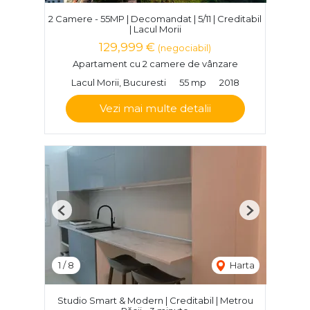
2 Camere - 55MP | Decomandat | 5/11 | Creditabil
| Lacul Morii
129,999 €
(negociabil)
Apartament cu 2 camere de vânzare
Lacul Morii, Bucuresti
55 mp
2018
Vezi mai multe detalii
Previous
Next
1
/
8
Harta
Studio Smart & Modern | Creditabil | Metrou