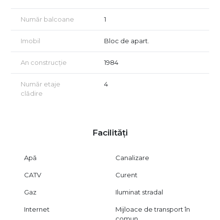
Număr balcoane
1
Imobil
Bloc de apart.
An construcție
1984
Număr etaje
4
clădire
Facilități
Apă
Canalizare
CATV
Curent
Gaz
Iluminat stradal
Internet
Mijloace de transport în
comun