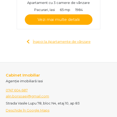
Apartament cu 3 camere de vânzare
Pacurari, Iasi
65 mp
1984
Vezi mai multe detalii
Înapoi la Apartamente de vânzare
Cabinet Imobiliar
Agenție imobiliară Iasi
0747 604 687
alin.borsoaei@gmail.com
Strada Vasile Lupu 78, bloc N4, etaj 10, ap 83
Deschide în Google Maps