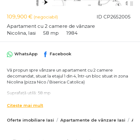
109,900 €
ID CP2652005
(negociabil)
Apartament cu 2 camere de vânzare
Nicolina, Iasi
58 mp
1984
WhatsApp
Facebook
Vă propun spre vânzare un apartament cu 2 camere
decomandat, situat la etajul 1 din 4, într-un bloc situat in zona
Nicolina (pizza Nico / Biserica Catolica)
Suprafață utilă: 58 mp
An constructie 1984
Citește mai mult
Apartamentul este complet mobilat și utilat, fiind ideal atât
pentru locuit, cât și pentru investiție (închiriere imediată).
Oferte imobiliare Iasi
Apartamente de vânzare Iasi
Apa
Dispune de o compartimentare eficientă, cu spații bine
delimitate, astfel:
-Living luminos și primitor