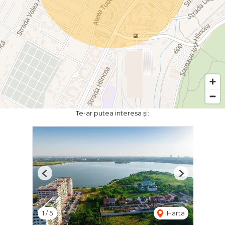
Te-ar putea interesa și:
Previous
Next
1
/
5
Harta