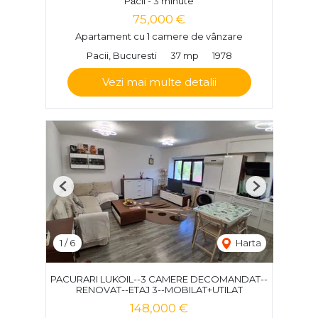
Păcii - 3 minute
75,000 €
Apartament cu 1 camere de vânzare
Pacii, Bucuresti
37 mp
1978
Vezi mai multe detalii
Previous
Next
1
/
6
Harta
PACURARI LUKOIL--3 CAMERE DECOMANDAT--
RENOVAT--ETAJ 3--MOBILAT+UTILAT
148,000 €