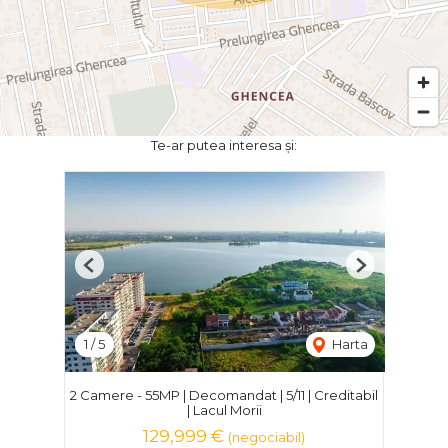
Te-ar putea interesa și:
Previous
Next
1
/
5
Harta
2 Camere - 55MP | Decomandat | 5/11 | Creditabil
| Lacul Morii
129,999 €
(negociabil)