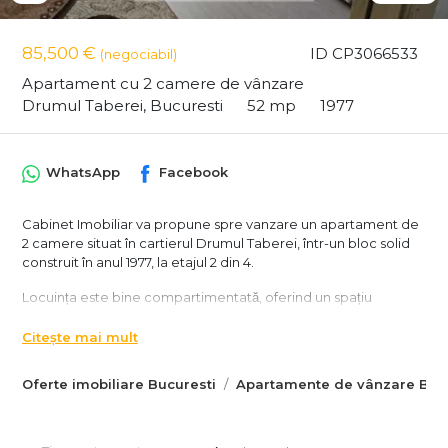
85,500 €
ID CP3066533
(negociabil)
Apartament cu 2 camere de vânzare
Drumul Taberei, Bucuresti
52 mp
1977
WhatsApp
Facebook
Cabinet Imobiliar va propune spre vanzare un apartament de
2 camere situat în cartierul Drumul Taberei, într-un bloc solid
construit în anul 1977, la etajul 2 din 4.
Locuința este bine compartimentată, oferind un spațiu
confortabil și funcțional, potrivit atât pentru locuit, cât și pentru
investiție
Citește mai mult
2 camere decomandate semidecomandate (poți ajusta)
Oferte imobiliare Bucuresti
Apartamente de vânzare Bucu
Etaj 2 din 4
Bloc construit în 1977
Zonă liniștită, cu mult spațiu verde