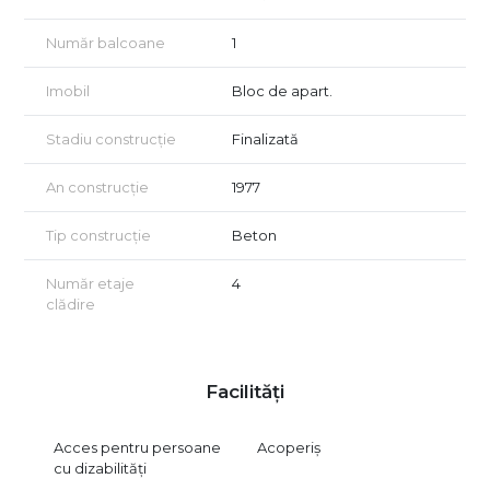
Număr balcoane
1
Imobil
Bloc de apart.
Stadiu construcție
Finalizată
An construcție
1977
Tip construcție
Beton
Număr etaje
4
clădire
Facilități
Acces pentru persoane
Acoperiș
cu dizabilități