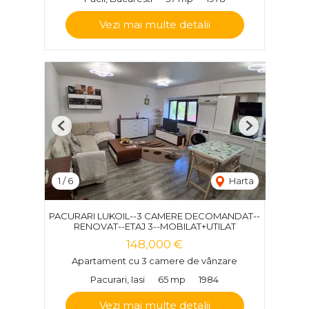
Vezi mai multe detalii
Previous
Next
1
/
6
Harta
PACURARI LUKOIL--3 CAMERE DECOMANDAT--
RENOVAT--ETAJ 3--MOBILAT+UTILAT
148,000 €
Apartament cu 3 camere de vânzare
Pacurari, Iasi
65 mp
1984
Vezi mai multe detalii