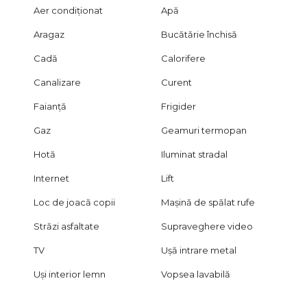
Aer condiționat
Apă
Aragaz
Bucătărie închisă
Cadă
Calorifere
Canalizare
Curent
Faianță
Frigider
Gaz
Geamuri termopan
Hotă
Iluminat stradal
Internet
Lift
Loc de joacă copii
Mașină de spălat rufe
Străzi asfaltate
Supraveghere video
TV
Ușă intrare metal
Uși interior lemn
Vopsea lavabilă