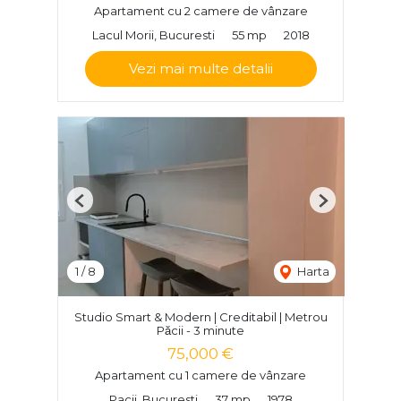
Apartament cu 2 camere de vânzare
Lacul Morii, Bucuresti
55 mp
2018
Vezi mai multe detalii
Previous
Next
1
/
8
Harta
Studio Smart & Modern | Creditabil | Metrou
Păcii - 3 minute
75,000 €
Apartament cu 1 camere de vânzare
Pacii, Bucuresti
37 mp
1978