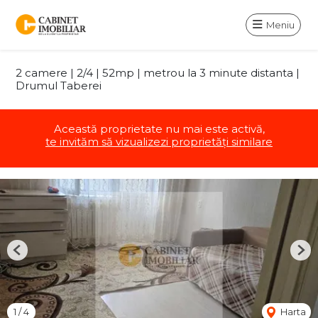
Meniu
2 camere | 2/4 | 52mp | metrou la 3 minute distanta |
Drumul Taberei
Această proprietate nu mai este activă,
te invităm să vizualizezi proprietăți similare
Previous
Nex
1
/
4
Harta