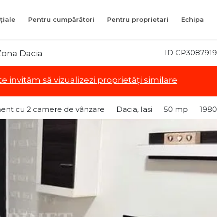
țiale
Pentru cumpărători
Pentru proprietari
Echipa
ID CP3087919
Zona Dacia
te invităm să vizualizezi proprietăți similare
ent cu 2 camere de vânzare
Dacia, Iasi
50 mp
1980