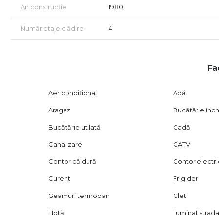
An construcție
1980
Număr etaje clădire
4
Fac
Aer condiționat
Apă
Aragaz
Bucătărie înch
Bucătărie utilată
Cadă
Canalizare
CATV
Contor căldură
Contor electri
Curent
Frigider
Geamuri termopan
Glet
Hotă
Iluminat strada