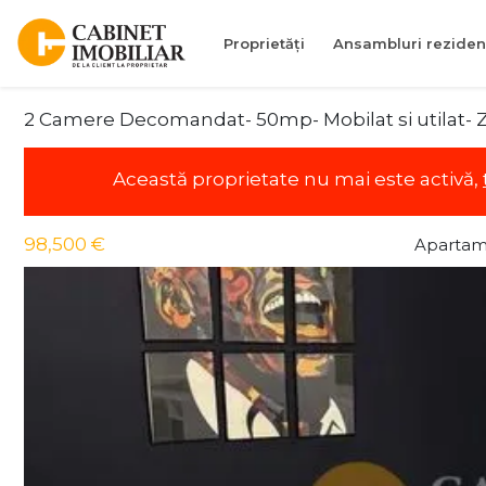
Proprietăți
Ansambluri reziden
2 Camere Decomandat- 50mp- Mobilat si utilat- 
Această proprietate nu mai este activă,
98,500 €
Apartam