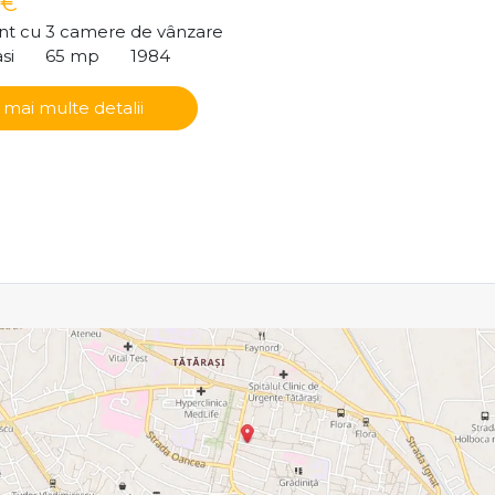
 €
t cu 3 camere de vânzare
si
65 mp
1984
 mai multe detalii