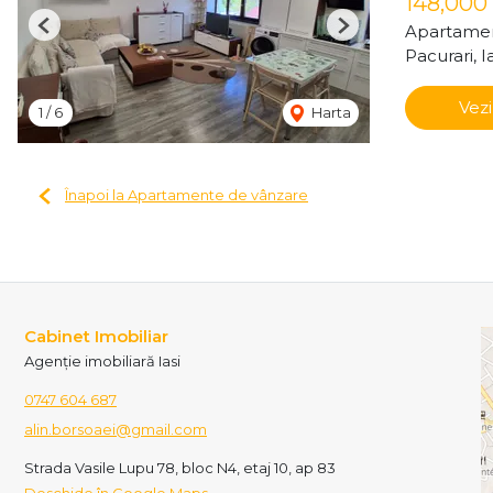
148,000
Apartamen
Previous
Next
Pacurari, Ia
Vezi
1
/
6
Harta
Înapoi la Apartamente de vânzare
Cabinet Imobiliar
Agenție imobiliară Iasi
0747 604 687
alin.borsoaei@gmail.com
Strada Vasile Lupu 78, bloc N4, etaj 10, ap 83