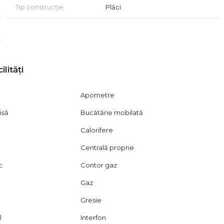
Tip construcție
Plăci
ilități
Apometre
isă
Bucătărie mobilată
Calorifere
Centrală proprie
c
Contor gaz
Gaz
Gresie
l
Interfon