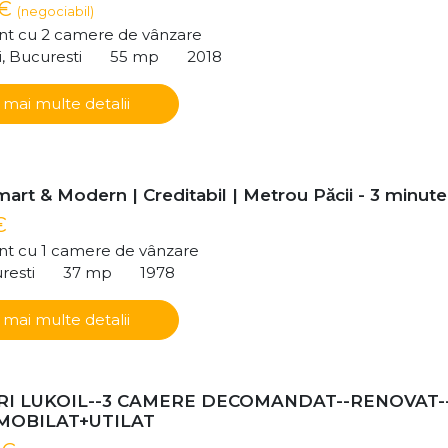
 €
(negociabil)
t cu 2 camere de vânzare
i, Bucuresti
55 mp
2018
 mai multe detalii
art & Modern | Creditabil | Metrou Păcii - 3 minute
€
t cu 1 camere de vânzare
resti
37 mp
1978
 mai multe detalii
I LUKOIL--3 CAMERE DECOMANDAT--RENOVAT-
-MOBILAT+UTILAT