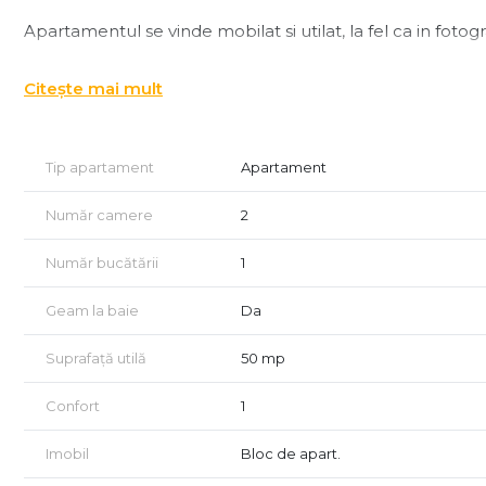
Apartamentul se vinde mobilat si utilat, la fel ca in fotogr
Imobilul se afla in apropierea statiilor de autobuz/tramva
Citește mai mult
Pret: 98.500 euro negociabil
Pentru detalii si vizionari, contactati-ma la 0735679758-
Tip apartament
Apartament
Număr camere
2
Număr bucătării
1
Geam la baie
Da
Suprafață utilă
50 mp
Confort
1
Imobil
Bloc de apart.