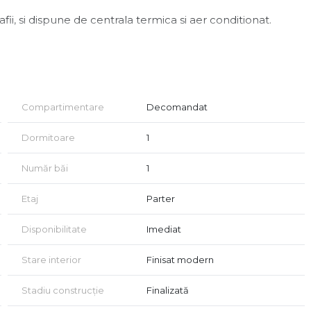
afii, si dispune de centrala termica si aer conditionat.
i, avand in vecinatate scoli, magazine, farmacii.
 Loredana.
Compartimentare
Decomandat
Dormitoare
1
Număr băi
1
Etaj
Parter
Disponibilitate
Imediat
Stare interior
Finisat modern
Stadiu construcție
Finalizată