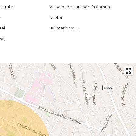
at rufe
Mijloace de transport în comun
e
Telefon
tal
Uși interior MDF
raș