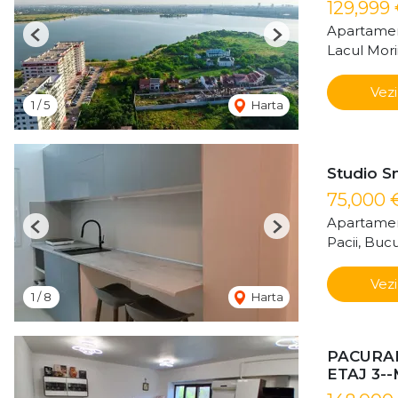
129,999
Apartamen
Previous
Next
Lacul Mori
Vezi
1
/
5
Harta
Studio Sm
75,000 
Apartamen
Previous
Next
Pacii, Bucu
Vezi
1
/
8
Harta
PACURAR
ETAJ 3-