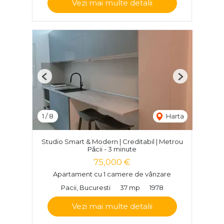
Vezi mai multe detalii
Previous
Next
1
/
8
Harta
Studio Smart & Modern | Creditabil | Metrou
Păcii - 3 minute
75,000 €
Apartament cu 1 camere de vânzare
Pacii, Bucuresti
37 mp
1978
Vezi mai multe detalii