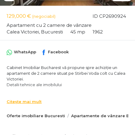
129,000 €
ID CP2690924
(negociabil)
Apartament cu 2 camere de vânzare
Calea Victoriei, Bucuresti
45 mp
1962
WhatsApp
Facebook
Cabinet Imobiliar Bucharest vă propune spre achiziție un
apartament de 2 camere situat pe Stirbei Voda colt cu Calea
Victoriei.
Detalii tehnice ale imobilului
Suprafata utila - 45 mp
Etaj inferior - 3/7
Citește mai mult
Vedere linistita pe spate
Orientare N-V
Oferte imobiliare Bucuresti
Apartamente de vânzare Bucu
Dotari si finisaje
Renovat in totalitate