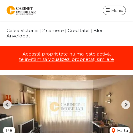
Meniu
Calea Victoriei | 2 camere | Creditabil | Bloc
Anvelopat
Această proprietate nu mai este activă,
te invităm să vizualizezi proprietăți similare
Previous
Nex
1
/
8
Harta