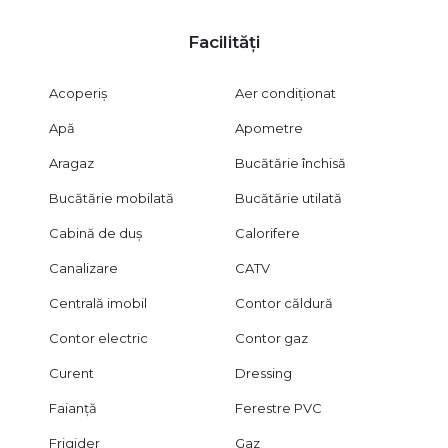
Facilități
Acoperiș
Aer condiționat
Apă
Apometre
Aragaz
Bucătărie închisă
Bucătărie mobilată
Bucătărie utilată
Cabină de duș
Calorifere
Canalizare
CATV
Centrală imobil
Contor căldură
Contor electric
Contor gaz
Curent
Dressing
Faianță
Ferestre PVC
Frigider
Gaz