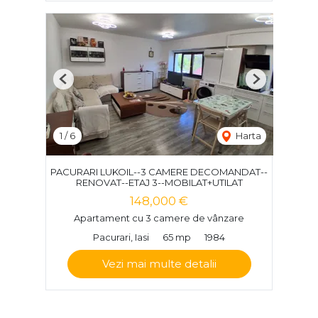
Previous
Next
1
/
6
Harta
PACURARI LUKOIL--3 CAMERE DECOMANDAT--
RENOVAT--ETAJ 3--MOBILAT+UTILAT
148,000 €
Apartament cu 3 camere de vânzare
Pacurari, Iasi
65 mp
1984
Vezi mai multe detalii