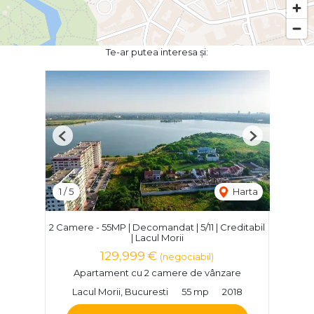
Te-ar putea interesa și:
Previous
Next
1
/
5
Harta
2 Camere - 55MP | Decomandat | 5/11 | Creditabil
| Lacul Morii
129,999 €
(negociabil)
Apartament cu 2 camere de vânzare
Lacul Morii, Bucuresti
55 mp
2018